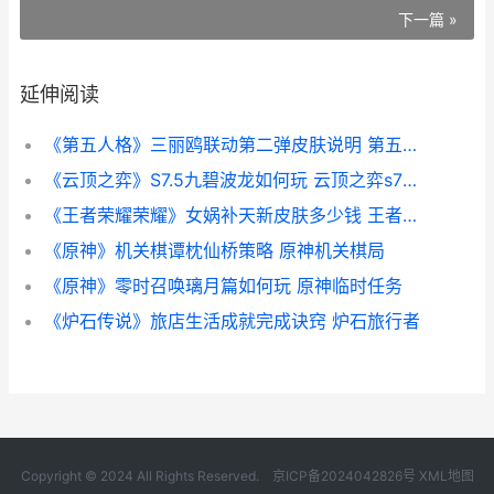
下一篇 »
延伸阅读
《第五人格》三丽鸥联动第二弹皮肤说明 第五人格三摇是哪个天赋
《云顶之弈》S7.5九碧波龙如何玩 云顶之弈s7英雄一览表
《王者荣耀荣耀》女娲补天新皮肤多少钱 王者荣耀荣耀之章命运篇免费观看完整版
《原神》机关棋谭枕仙桥策略 原神机关棋局
《原神》零时召唤璃月篇如何玩 原神临时任务
《炉石传说》旅店生活成就完成诀窍 炉石旅行者
Copyright © 2024 All Rights Reserved.
京ICP备2024042826号
XML地图