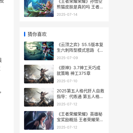
皮
《王者荣耀荣耀》孙悟空
熊猫皮肤是真的吗 王者荣
耀荣耀印记怎么得到
2025-07-14
猜你喜欢
《云顶之弈》S5.5版本复
生六刺阵型模式思路 《云
顶之弈》如何具体操作炼
2025-07-09
线
丹-
《原神》3.7神工天巧成
皮
就策略 神工375章
2025-07-10
2025第五人格代肝人自救
，
指导：代练通 第五人格
2020年新角色
2025-07-12
《王者荣耀荣耀》英雄秘
宝奖励概括 王者荣耀荣耀
印记多少星
2025-07-12