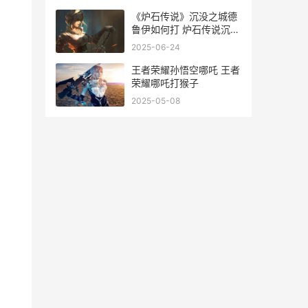
《炉石传说》沉没之城德
鲁伊如何打 炉石传说沉睡
机制
2025-06-24
王者荣耀孙悟空哪吒 王者
荣耀哪吒打猴子
2025-05-08