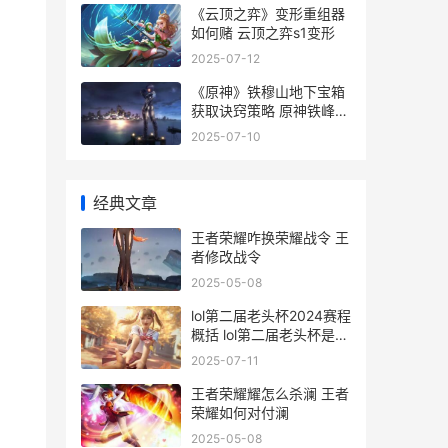
《云顶之弈》变形重组器
如何赌 云顶之弈s1变形
2025-07-12
《原神》铁穆山地下宝箱
获取诀窍策略 原神铁峰剑
怎么获得
2025-07-10
经典文章
王者荣耀咋换荣耀战令 王
者修改战令
2025-05-08
lol第二届老头杯2024赛程
概括 lol第二届老头杯是什
么
2025-07-11
王者荣耀耀怎么杀澜 王者
荣耀如何对付澜
2025-05-08