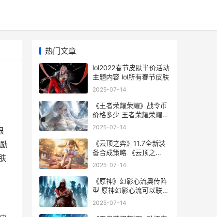
热门文章
lol2022春节皮肤半价活动
主题内容 lol所有春节皮肤
2025-07-14
《王者荣耀荣耀》战令币
价格多少 王者荣耀荣耀之
章命运篇免费观看完整版
2025-07-14
限
《云顶之弈》11.7全新装
励
备合成策略 《云顶之
肤
弈》-这是哪种类型的游
2025-07-14
戏-
《原神》幻影心流奥传阵
型 原神幻影心流可以联机
吗
2025-07-14