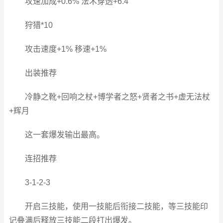
攻速加成+0.6% 法术穿透+6.4
狩猎*10
攻击速度+1% 移速+1%
出装推荐
冷静之靴+回响之杖+博学者之怒+贤者之书+虚无法杖
+辉月
这一套爆发输出最高。
连招推荐
3-1-2-3
开启三技能，使用一技能后衔接二技能，等三技能印
记叠满后释放三技能二段打出爆发。