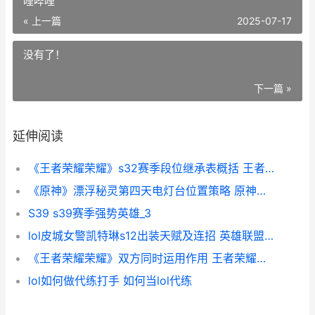
哩哔哩
« 上一篇
2025-07-17
没有了！
下一篇 »
延伸阅读
《王者荣耀荣耀》s32赛季段位继承表概括 王者荣耀荣耀之章
《原神》漂浮秘灵第四天电灯台位置策略 原神漂浮秘灵哔哩哔哩
S39 s39赛季强势英雄_3
lol皮城女警凯特琳s12出装天赋及连招 英雄联盟皮城女特警技能介绍
《王者荣耀荣耀》双方同时运用作用 王者荣耀荣耀黄金是什么段位
lol如何做代练打手 如何当lol代练