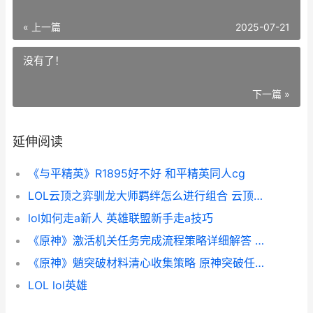
« 上一篇
2025-07-21
没有了！
下一篇 »
延伸阅读
《与平精英》R1895好不好 和平精英同人cg
LOL云顶之弈驯龙大师羁绊怎么进行组合 云顶之奕9龙
lol如何走a新人 英雄联盟新手走a技巧
《原神》激活机关任务完成流程策略详细解答 原神激活码多久到账
《原神》魈突破材料清心收集策略 原神突破任务攻略
LOL lol英雄