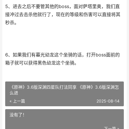
5、进去之后不要管其他的boss，面对萨塔里奥，我们直
接冲过去击杀他就行了，现在的等级和伤害可以直接将其
秒杀。
6、如果我们有暮光幼龙这个坐骑的话，打开boss面前的
箱子就可以获得黑色幼龙这个坐骑。
《原神》3.6版深渊四星队打法同享 《原神》3.6版深渊怎
么进
« 上一篇
2025-08-14
没有了！
下一篇 »