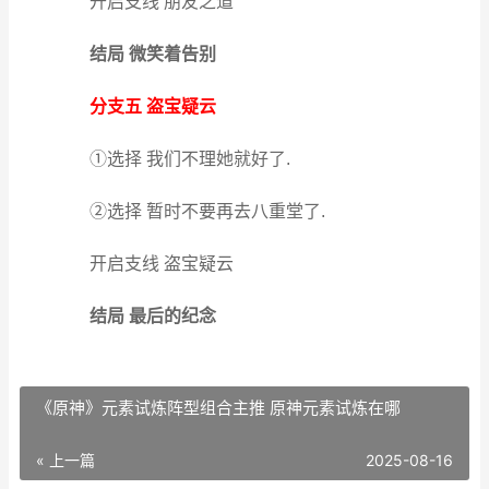
开启支线 朋友之道
结局 微笑着告别
分支五 盗宝疑云
①选择 我们不理她就好了.
②选择 暂时不要再去八重堂了.
开启支线 盗宝疑云
结局 最后的纪念
《原神》元素试炼阵型组合主推 原神元素试炼在哪
« 上一篇
2025-08-16