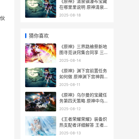
《原神》清泉镇瀑布宝藏
在哪里里说明 原神清泉镇
怎么过
2025-08-18
伙
猜你喜欢
《原神》三界路飨祭新地
图寻觅诀窍集合同享 三界
在哪
2025-08-14
《原神》渊下宫前置任务
如何做 原神渊下宫神舆之
辔在哪
2025-08-11
《原神》乌尔曼的宝藏任
务第四天策略 原神中乌尔
曼在哪
2025-08-12
《王者荣耀荣耀》装备炽
热支配者详细解答 王者荣
耀荣耀称号在哪里设置-
2025-08-13