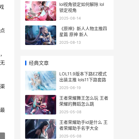
lol视角锁定如何解除 lol
戏
锁定视角
2025-08-14
《原神》新人人物主推四
点
星篇 原神 新人
2025-08-13
，
无
经典文章
LOL11.9版本下路EZ模式
出装主推 lols11下路套路
渠
2025-06-19
王者荣耀舞王怎么玩 王者
荣耀的舞蹈怎么跳
最
2025-05-08
王者荣耀助手id是什么 王
者荣耀助手名字大全
2025-05-08