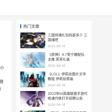
热门文章
三国侍魂礼包码是多少 三
国魂吧
2025-08-18
《原神》4.7芙宁娜配队
主推 芙芙礼装
2025-08-18
小
《LOL》伊莉丝图片文字
教程 伊莉丝原画
以很
2025-08-18
包
2022年lol英雄联盟手游代
练通代练打手招聘公告
2025-08-18