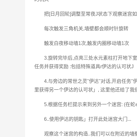
把[日月回轮]调整至常夜J状态下观察迷宫如
每次触发三角机关,墙壁都会顺时针旋转
触发白夜移动墙1次,触发内圈移动墙1次
3.旋转完毕后,点亮三处水元素柱打开地下
任务并获得奖励 :包括特殊道具r伊达的认可状J
4.与旁边的常世之灵"伊达"对话,开启任务
里获得另一个伊达的认可状」, 这里他还给了我
5.根据任务栏提示来到另外一个迷宫: (在
6..使用伊达的钥匙」打开此处迷宫大门...
观察这个迷宫的构造..我们可以在附近的墙