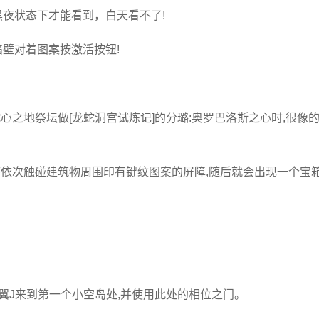
黑夜状态下才能看到，白天看不了!
墙壁对着图案按激活按钮!
蛇心之地祭坛做[龙蛇洞宫试炼记]的分璐:奥罗巴洛斯之心时,很像
序依次触碰建筑物周围印有键纹图案的屏障,随后就会出现一个宝箱
翼J来到第一个小空岛处,并使用此处的相位之门。