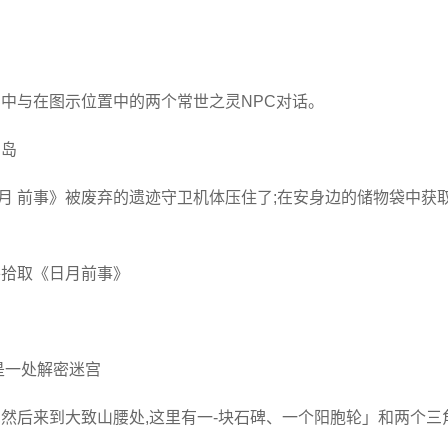
牢中与在图示位置中的两个常世之灵NPC对话。
空岛
月 前事》被废弃的遗迹守卫机体压住了;在安身边的储物袋中获
并拾取《日月前事》
是一处解密迷宫
,然后来到大致山腰处,这里有一-块石碑、一个阳胞轮」和两个三