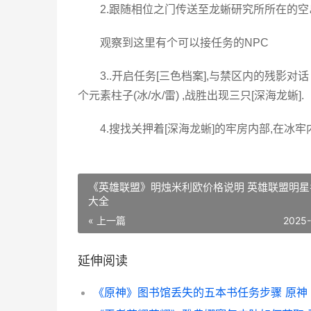
2.跟随相位之门传送至龙蜥研究所所在的
观察到这里有个可以接任务的NPC
3..开启任务[三色档案],与禁区内的残影
个元素柱子(冰/水/雷) ,战胜出现三只[深海龙蜥].
4.搜找关押着[深海龙蜥]的牢房内部,在冰
《英雄联盟》明烛米利欧价格说明 英雄联盟明星
大全
« 上一篇
2025
延伸阅读