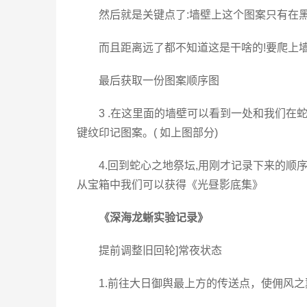
然后就是关键点了:墙壁上这个图案只有在
而且距离远了都不知道这是干啥的!要爬上
最后获取一份图案顺序图
3 .在这里面的墙壁可以看到一处和我们在
键纹印记图案。( 如上图部分)
4.回到蛇心之地祭坛,用刚才记录下来的顺
从宝箱中我们可以获得《光昼影底集》
《深海龙蜥实验记录》
提前调整旧回轮]常夜状态
1.前往大日御舆最上方的传送点，使佣风之