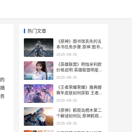
热门文章
《原神》图书馆丢失的五
本书任务步骤 原神 图书
馆
2025-08-25
《英雄联盟》明烛米利欧
价格说明 英雄联盟明星名
字大全
2025-08-25
失的
《王者荣耀荣耀》雅典娜
揖
赛年皮肤如何获取 王者荣
务
耀荣耀印记怎么得到
2025-08-25
《原神》鹤观岛栖木第二
个解谜如何玩 原神鹤观岛
迷雾怎么解除
2025-08-25