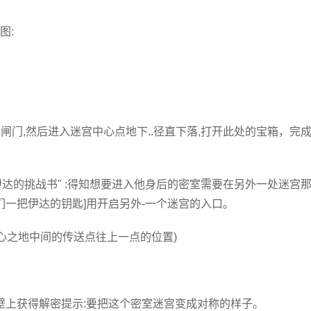
图:
室闸门,然后进入迷宫中心点地下..径直下落,打开此处的宝箱，完
"伊达的挑战书" :得知想要进入他身后的密室需要在另外一处迷宫
们一把伊达的钥匙]用开启另外-一个迷宫的入口。
蛇心之地中间的传送点往上一点的位置)
壁上获得解密提示:要把这个密室迷宫变成对称的样子。