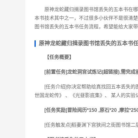
原神龙蛇藏归揖录图书馆丢失的五本书在哪
本书技术其中之一，不过很多小伙伴不是很清楚
图书馆丢失的五本书任务流程，希望能给大家带
原神龙蛇藏归揖录图书馆丢失的五本书
【任务概要】
[前置任务]龙蛇洞宫试炼记(超链接),需完
[任务介绍]你决定帮助绘真找回五本丢失
世国龙蛇传》 、《光昼影底集》、 某人的实验记录
[任务奖励]冒险阅历*150 ,原石*20 ,摩拉*
[任务触发点]稻妻渊下宫狭间之街图书馆二