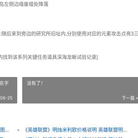
空岛左侧边缘废墟处降落
对话 :随后来到旁边的研究所旧址内,分别使用对应的元素攻击点亮3
牢内找到该系列关键任务道具深海龙蜥试验记录]
名字
没有了！
-08-25
下一篇 
《原神》图书馆丢失的五本书任务步骤 原神 图书馆
《英雄联盟》明烛米利欧价格说明 英雄联盟明星名字大全