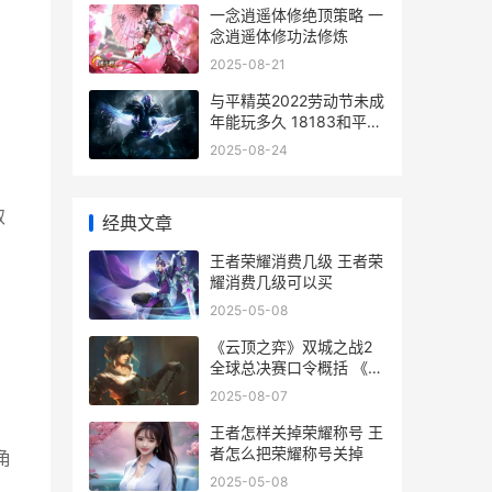
一念逍遥体修绝顶策略 一
念逍遥体修功法修炼
2025-08-21
与平精英2022劳动节未成
年能玩多久 18183和平精
英
2025-08-24
取
经典文章
王者荣耀消费几级 王者荣
耀消费几级可以买
2025-05-08
《云顶之弈》双城之战2
全球总决赛口令概括 《云
顶之弈》双城之战2全球
2025-08-07
总决赛
王者怎样关掉荣耀称号 王
者怎么把荣耀称号关掉
角
2025-05-08