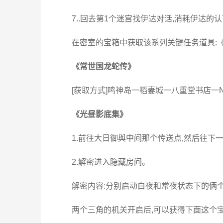
7..回去第1个迷宫找伊达对话,消耗伊达的
在密室的宝箱中获取该系列关键任务道具:
《常世国龙蛇传》
[获取方式]鸣神岛一稻妻城一八重堂书店一N
《光昼影底集》
1.前往大日御與中间那个传送点,然后往下一
2.解密进入隐藏房间。
解密内容:分别启动白夜和常夜状态下的俩个
两个三角的机关开启后,可以获得下面这个宝箱