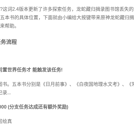
?这词2.4版本更新了许多探索任务，龙蛇藏归揖录图书馆丢失的
五本书的具体位置，下面就由小编给大按键带来原神龙蛇藏归揖
来帮助。
任务流程
成前置世界任务才 能触发该任务!
的图书。五本书分别是《日月前事》、《白夜国地理水文考》、《
...
25000 (分支任务达成还有额外奖励)
层绘真