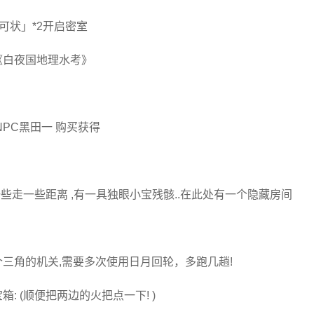
认可状」*2开启密室
《白夜国地理水考》
PC黑田一 购买获得
些走一些距离 ,有一具独眼小宝残骸..在此处有一个隐藏房间
三角的机关,需要多次使用日月回轮，多跑几趟!
: (顺便把两边的火把点一下! )