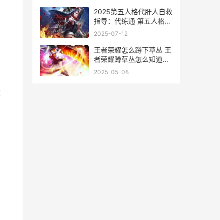
2025第五人格代肝人自救
指导：代练通 第五人格
2020年新角色
2025-07-12
王者荣耀怎么蹲下草丛 王
者荣耀蹲草丛怎么知道漏
视野了
2025-05-08
成
那