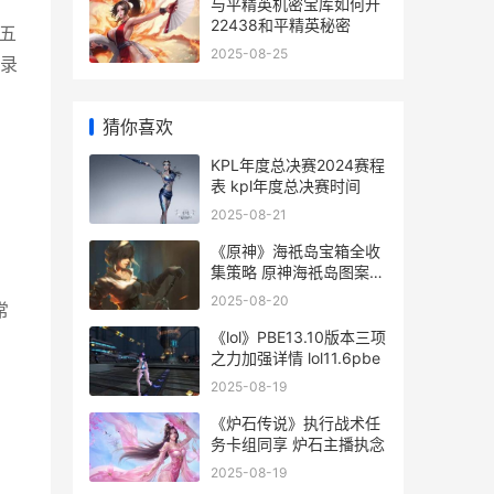
与平精英机密宝库如何开
22438和平精英秘密
五
2025-08-25
录
猜你喜欢
KPL年度总决赛2024赛程
表 kpl年度总决赛时间
2025-08-21
《原神》海祇岛宝箱全收
集策略 原神海祇岛图案位
置
2025-08-20
常
《lol》PBE13.10版本三项
之力加强详情 lol11.6pbe
2025-08-19
《炉石传说》执行战术任
务卡组同享 炉石主播执念
2025-08-19