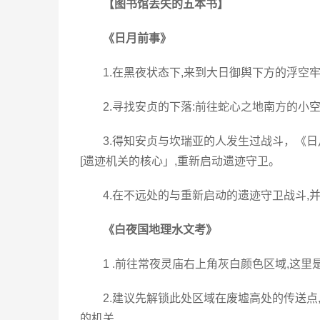
【图书馆丢失的五本书】
《日月前事》
1.在黑夜状态下,来到大日御舆下方的浮空
2.寻找安贞的下落:前往蛇心之地南方的小
3.得知安贞与坎瑞亚的人发生过战斗，《日
[遗迹机关的核心」,重新启动遗迹守卫。
4.在不远处的与重新启动的遗迹守卫战斗,
《白夜国地理水文考》
1 .前往常夜灵庙右上角灰白颜色区域,这里
2.建议先解锁此处区域在废墟高处的传送点
的机关