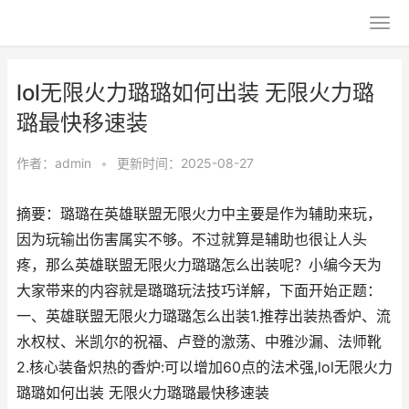
lol无限火力璐璐如何出装 无限火力璐
璐最快移速装
作者：
admin
•
更新时间：2025-08-27
摘要：璐璐在英雄联盟无限火力中主要是作为辅助来玩，
因为玩输出伤害属实不够。不过就算是辅助也很让人头
疼，那么英雄联盟无限火力璐璐怎么出装呢？小编今天为
大家带来的内容就是璐璐玩法技巧详解，下面开始正题：
一、英雄联盟无限火力璐璐怎么出装1.推荐出装热香炉、流
水权杖、米凯尔的祝福、卢登的激荡、中雅沙漏、法师靴
2.核心装备炽热的香炉:可以增加60点的法术强,lol无限火力
璐璐如何出装 无限火力璐璐最快移速装