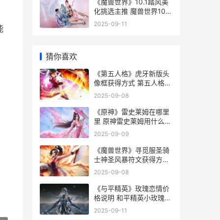
《魔兽世界》10.1踏风美
化挑选主推 魔兽世界10码
距离监控命令
2025-09-11
能
猜你喜欢
《第五人格》虎牙新版头
像框获得方式 第五人格
虎牙
2025-09-08
《原神》雷史莱姆在哪里
里 原神雷史莱姆用什么属
性打
2025-09-09
《魔兽世界》寻觅服圣骑
士神圣风暴符文获得方式
魔兽寻路
2025-09-08
《与平精英》玫瑰恋情价
格说明 和平精英小玫瑰联
名
2025-09-11