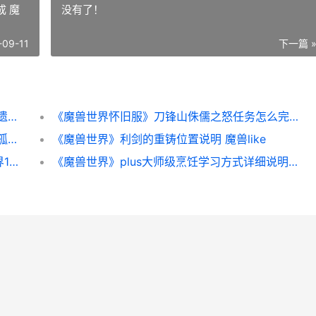
 魔
没有了！
-09-11
下一篇 
《原神》遗珑埠海龟瑰丽宝箱位置概括 原神遗迹位置大全
《魔兽世界怀旧服》刀锋山侏儒之怒任务怎么完成 魔兽世界怀旧服巫妖王之怒
《原神》古时孤影青墟浦采样点在哪里 原神孤云阁的故事
《魔兽世界》利剑的重铸位置说明 魔兽like
《魔兽世界》10.1踏风美化挑选主推 魔兽世界10码距离监控命令
《魔兽世界》plus大师级烹饪学习方式详细说明 魔兽世界plus国服什么时候开服