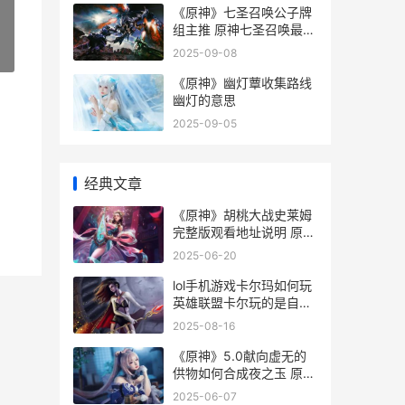
《原神》七圣召唤公子牌
组主推 原神七圣召唤最强
阵容卡组
2025-09-08
»
《原神》幽灯蕈收集路线
幽灯的意思
2025-09-05
经典文章
《原神》胡桃大战史莱姆
完整版观看地址说明 原神
胡桃大招台词
2025-06-20
lol手机游戏卡尔玛如何玩
英雄联盟卡尔玩的是自定
义吗
2025-08-16
《原神》5.0献向虚无的
供物如何合成夜之玉 原神
献祭神像
2025-06-07