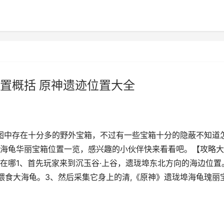
置概括 原神遗迹位置大全
图中存在十分多的野外宝箱，不过有一些宝箱十分的隐蔽不知道
海龟华丽宝箱位置一览，感兴趣的小伙伴快来看看吧。【攻略大
在哪1、首先玩家来到沉玉谷·上谷，遗珑埠东北方向的海边位置
喂食大海龟。3、然后采集它身上的清,《原神》遗珑埠海龟瑰丽