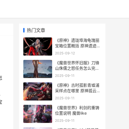
热门文章
《原神》遗珑埠海龟瑰丽
宝箱位置概括 原神遗迹位
置大全
2025-09-12
《魔兽世界怀旧服》刀锋
山侏儒之怒任务怎么完成
魔兽世界怀旧服巫妖王之
2025-09-11
怎
怒
《原神》古时孤影青墟浦
采样点在哪里 原神孤云阁
。
的故事
2025-09-11
宝
《魔兽世界》利剑的重铸
位置说明 魔兽like
2025-09-11