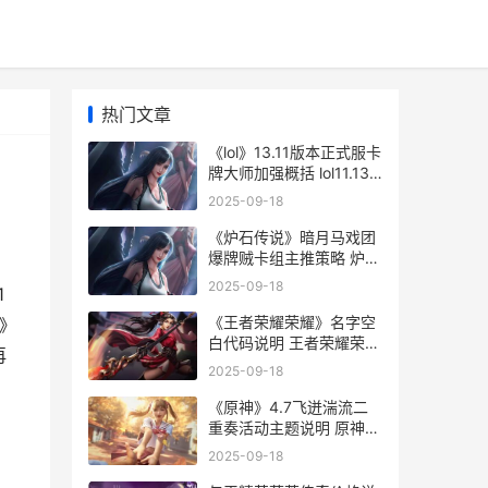
热门文章
《lol》13.11版本正式服卡
牌大师加强概括 lol11.13
版本更新时间
2025-09-18
《炉石传说》暗月马戏团
爆牌贼卡组主推策略 炉石
传说暗言术
2025-09-18
1
《王者荣耀荣耀》名字空
盟》
白代码说明 王者荣耀荣耀
再
之章
2025-09-18
《原神》4.7飞迸湍流二
重奏活动主题说明 原神
飞
2025-09-18