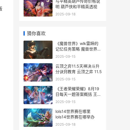
与平精英葫芦传奇价格说
明 葫芦侠和平精英透视
版
2025-09-18
猜你喜欢
《魔兽世界》wlk雷蹄的
记忆任务策略 魔兽世界
wlk急速属性详解
2025-09-15
云顶之弈11.5天神决斗升
分诀窍教育 云顶之弈 11.5
2025-09-15
《王者荣耀荣耀》8月19
日每天一题答案概括 王者
荣耀荣耀黄金是什么段位
2025-09-15
lols14世界赛在哪里
lols14世界赛在哪举办
2025-09-18