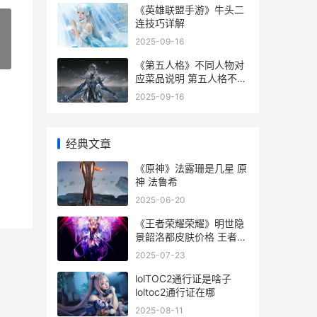
《英雄联盟手游》牛头二
连技巧详解
2025-09-16
»
《第五人格》不同人物对
应菜品说明 第五人格不归
林
2025-09-16
经典文章
《原神》法露珊是几星 原
神 法鲁希
2025-06-20
《王者荣耀荣耀》明世隐
景韶洛都皮肤价格 王者荣
耀荣耀之章命运篇
2025-07-23
lolTOC2通行证是啥子
loltoc2通行证在哪
2025-08-11