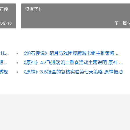
石传
没有了！
-09-18
下一篇 
《lol》13.11版本正式服卡牌大师加强概括 lol11.13版本更新时间
《炉石传说》暗月马戏团爆牌贼卡组主推策略 炉石传说暗言术
《王者荣耀荣耀》名字空白代码说明 王者荣耀荣耀之章
《原神》4.7飞迸湍流二重奏活动主题说明 原神 飞
透视
《原神》3.5振晶的复核实验第七天策略 原神振动