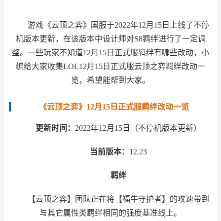
游戏《云顶之弈》国服于2022年12月15日上线了不停
机版本更新，在该版本中设计师对S8羁绊进行了一定调
整。一些玩家不知道12月15日正式服羁绊有哪些改动，小
编给大家收集LOL12月15日正式服云顶之弈羁绊改动一
览，希望能帮到大家。
《云顶之弈》12月15日正式服羁绊改动一览
更
新时间：
2022年12月15日（不停机版本更新）
当前版本：
12.23
羁绊
【云顶之弈】团队正在将【福牛守护者】的攻速带到
与其它属性类羁绊相同的强度基准线上。