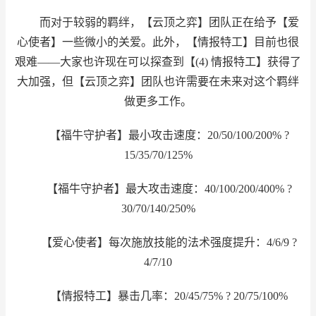
而对于较弱的羁绊，【云顶之弈】团队正在给予【爱
心使者】一些微小的关爱。此外，【情报特工】目前也很
艰难——大家也许现在可以探查到【(4) 情报特工】获得了
大加强，但【云顶之弈】团队也许需要在未来对这个羁绊
做更多工作。
【福牛守护者】最小攻击速度：20/50/100/200% ?
15/35/70/125%
【福牛守护者】最大攻击速度：40/100/200/400% ?
30/70/140/250%
【爱心使者】每次施放技能的法术强度提升：4/6/9 ?
4/7/10
【情报特工】暴击几率：20/45/75% ? 20/75/100%