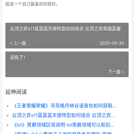
挑选一个自己最喜欢的就好。
云顶之弈s11蓝蓝蓝天使阵型如何组合 云顶之弈英雄蓝量
« 上一篇
2025-09-30
没有了！
下一篇 »
延伸阅读
《王者荣耀荣耀》寻觅暗月峡谷语音包如何获取 王者荣耀荣耀称号怎么打开
云顶之弈s11蓝蓝蓝天使阵型如何组合 云顶之弈英雄蓝量
《lol》男爵领域区组说明 lol男爵领域可以和别的区一起玩吗