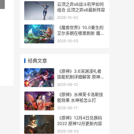
»
云顶之弈s8战斗机甲如何
组合 云顶之弈s8最新阵容
2025-10-02
《魔兽世界》10.0重生的
艾尔多朗在哪里刷新 魔兽
世界10级可以进的副本
2025-10-03
经典文章
《原神》3.6深渊浸礼者
技能机制详细解答 原神
1.4深渊
2025-06-12
《原神》水神芙卡洛斯技
能效果 水神祇怎么打
2025-06-11
《原神》12月4日兑换码
2022 原神12月更新内容
2025-06-03