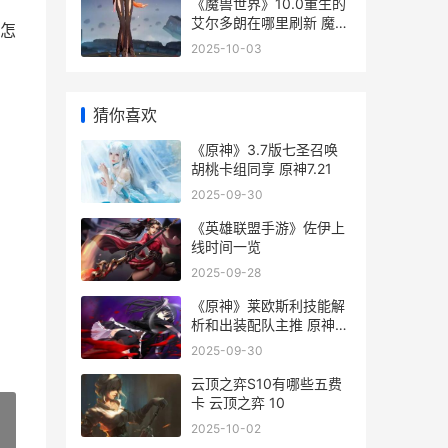
《魔兽世界》10.0重生的
艾尔多朗在哪里刷新 魔兽
怎
世界10级可以进的副本
2025-10-03
猜你喜欢
《原神》3.7版七圣召唤
胡桃卡组同享 原神7.21
2025-09-30
《英雄联盟手游》佐伊上
线时间一览
2025-09-28
《原神》莱欧斯利技能解
析和出装配队主推 原神莱
欧斯特
2025-09-30
云顶之弈S10有哪些五费
卡 云顶之弈 10
2025-10-02