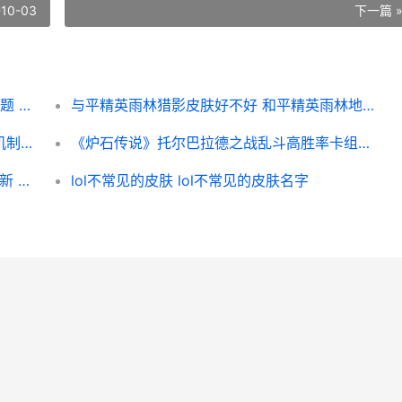
-10-03
下一篇 
《王者荣耀荣耀》项羽专精送海螺币活动主题 王者荣耀荣耀之章
与平精英雨林猎影皮肤好不好 和平精英雨林地图枪械搭配推荐
云顶之弈s8.5机甲龙王如何选 lol云顶之弈机制详解
《炉石传说》托尔巴拉德之战乱斗高胜率卡组如何组合 炉石传说托奇攻略
《魔兽世界》10.0重生的艾尔多朗在哪里刷新 魔兽世界10级可以进的副本
lol不常见的皮肤 lol不常见的皮肤名字