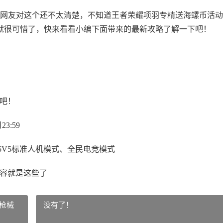
网友对这个还不太清楚，不知道王者荣耀项羽专精送海螺币活动
就很可惜了，快来看看小编下面带来的最新攻略了解一下吧！
吧！
3:59
5V5标准人机模式、全民电竞模式
容就是这些了
枪械
没有了！