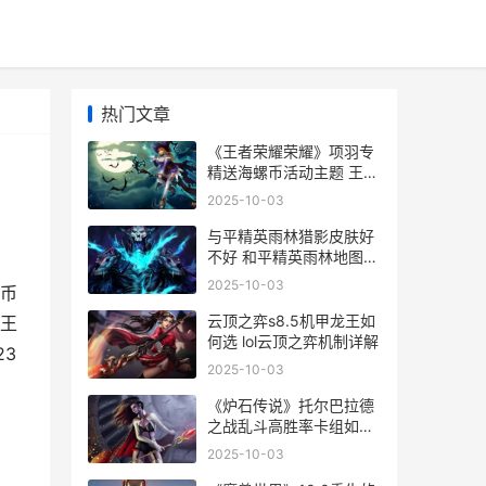
热门文章
《王者荣耀荣耀》项羽专
精送海螺币活动主题 王者
荣耀荣耀之章
2025-10-03
与平精英雨林猎影皮肤好
不好 和平精英雨林地图枪
械搭配推荐
2025-10-03
币
云顶之弈s8.5机甲龙王如
王
何选 lol云顶之弈机制详解
3
2025-10-03
《炉石传说》托尔巴拉德
之战乱斗高胜率卡组如何
组合 炉石传说托奇攻略
2025-10-03