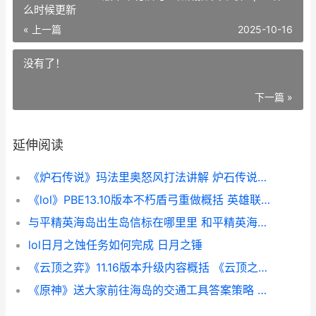
么时候更新
« 上一篇
2025-10-16
没有了！
下一篇 »
延伸阅读
《炉石传说》玛法里奥怒风打法讲解 炉石传说玛洛恩机制
《lol》PBE13.10版本不朽盾弓重做概括 英雄联盟pbe什么时候更新
与平精英海岛出生岛信标在哪里里 和平精英海岛的原型是谁
lol日月之蚀任务如何完成 日月之锤
《云顶之弈》11.16版本升级内容概括 《云顶之弈》德莱文阵容
《原神》送大家前往海岛的交通工具答案策略 原神送礼npc是什么