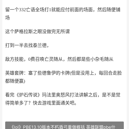
留一个332亡语全场打1就能应付前面的场面，然后随便铺
场
这个萨格拉斯之眼没做完无所谓
打到一半去找泰兰德，
敌方技能，0费召唤亡灵随从，然后都是些小杂毛随从
英雄套牌：塞了些德鲁伊的卡牌
(但是没用上，每回合走脸
都随便赢)
看完
《炉石传说》玛法里奥怒风打法讲解之后，是不是觉
得简单多了？快去游戏里面通关吧。
《lol》PBE13.10版本不朽盾弓重做概括 英雄联盟pbe什