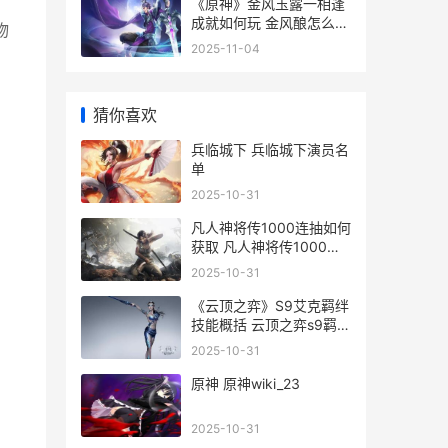
《原神》金风玉露一相逢
成就如何玩 金风酿怎么获
物
得
2025-11-04
猜你喜欢
兵临城下 兵临城下演员名
单
2025-10-31
凡人神将传1000连抽如何
获取 凡人神将传1000关
多少战力
2025-10-31
《云顶之弈》S9艾克羁绊
技能概括 云顶之弈s9羁绊
一览表
2025-10-31
原神 原神wiki_23
2025-10-31