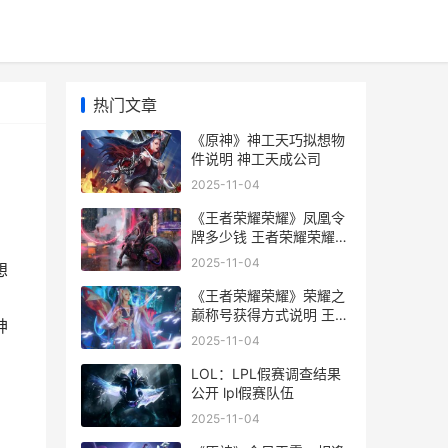
热门文章
《原神》神工天巧拟想物
件说明 神工天成公司
2025-11-04
《王者荣耀荣耀》凤凰令
牌多少钱 王者荣耀荣耀币
怎么获取
2025-11-04
想
《王者荣耀荣耀》荣耀之
巅称号获得方式说明 王者
神
荣耀荣耀印记怎么得到
2025-11-04
LOL：LPL假赛调查结果
公开 lpl假赛队伍
2025-11-04