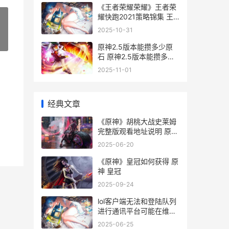
《王者荣耀荣耀》王者荣
耀快跑2021策略锦集 王
者荣耀荣耀黄金是什么段
2025-10-31
位
»
原神2.5版本能攒多少原
石 原神2.5版本能攒多少
抽
2025-11-01
经典文章
《原神》胡桃大战史莱姆
完整版观看地址说明 原神
胡桃大招台词
2025-06-20
《原神》皇冠如何获得 原
神 皇冠
2025-09-24
lol客户端无法和登陆队列
进行通讯平台可能在维护
中化解办法 lol客户端无法
2025-06-25