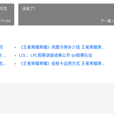
币怎
没有了！
-11-04
下一篇 
司
《王者荣耀荣耀》凤凰令牌多少钱 王者荣耀荣耀币怎么获取
《王者荣耀荣耀》荣耀之巅称号获得方式说明 王者荣耀荣耀印记怎么得到
LOL：LPL假赛调查结果公开 lpl假赛队伍
《原神》金风玉露一相逢成就如何玩 金风酿怎么获得
《王者荣耀荣耀》皮肤卡运用方式 王者荣耀荣耀水晶保底多少