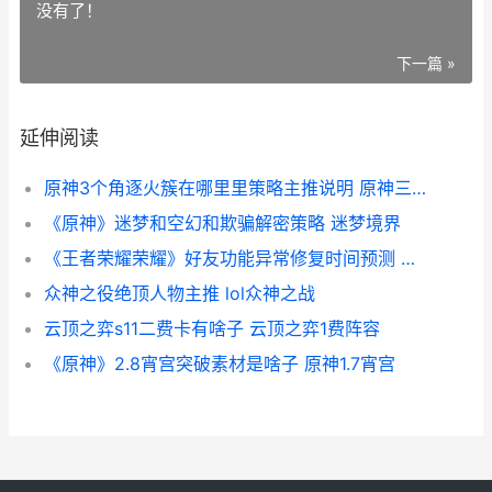
没有了！
下一篇 »
延伸阅读
原神3个角逐火簇在哪里里策略主推说明 原神三个火
《原神》迷梦和空幻和欺骗解密策略 迷梦境界
《王者荣耀荣耀》好友功能异常修复时间预测 王者荣耀荣耀之章命运篇免费观看完整版
众神之役绝顶人物主推 lol众神之战
云顶之弈s11二费卡有啥子 云顶之弈1费阵容
《原神》2.8宵宫突破素材是啥子 原神1.7宵宫