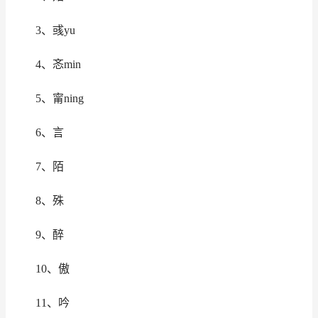
3、彧yu
4、忞min
5、甯ning
6、言
7、陌
8、殊
9、醉
10、傲
11、吟