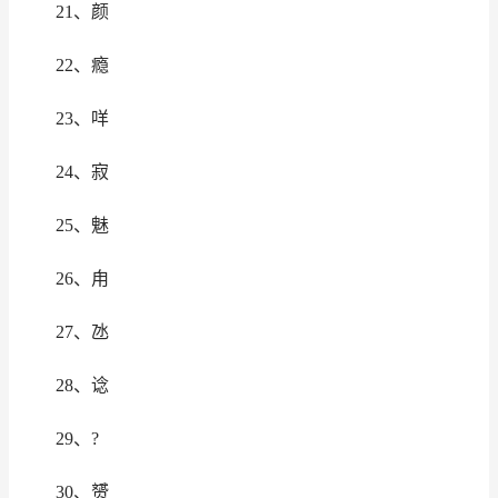
21、颜
22、瘾
23、咩
24、寂
25、魅
26、甪
27、氹
28、谂
29、?
30、赟