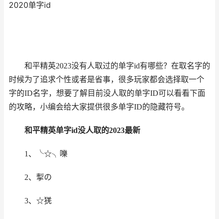
2020单字id
和平精英2023没有人取过的单字id有哪些？在取名字的
时候为了追求个性或者是省事，很多玩家都会选择取一个
字的ID名字，想要了解目前没人取的单字ID可以看看下面
的攻略，小编会给大家提供很多单字ID的隐藏符号。
和平精英单字id没人取的2023最新
1、╰☆╮嚛
2、揧の
3、☆猐