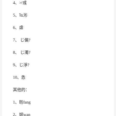
4、≯ 彧
5、℡涁
6、虐
7、 じ偏?
8、 じ濁?
9、じ淨?
10、怣
其他的：
1、昉fang
2、婠wan