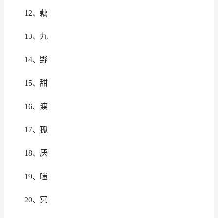
12、藕
13、九
14、野
15、甜
16、渡
17、孤
18、厌
19、嗤
20、冥