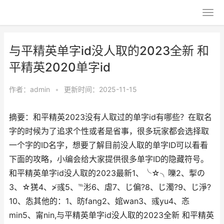
与平精英单字id没人取的2023全新 和
平精英2020单字id
作者：
admin
•
更新时间：2025-11-15
摘要：和平精英2023没有人取过的单字id有哪些？在取名
字的时候为了追求个性或者是省事，很多玩家都会选择取
一个字的ID名字，想要了解目前没人取的单字ID可以看看
下面的攻略，小编会给大家提供很多单字ID的隐藏符号。
和平精英单字id没人取的2023最新1、╰☆╮嚛2、揧の
3、☆猐4、≯彧5、℡涁6、虐7、じ偏?8、じ濁?9、じ淨?
10、怣其他的：1、昉fang2、婠wan3、彧yu4、忞
min5、甯nin,与平精英单字id没人取的2023全新 和平精英