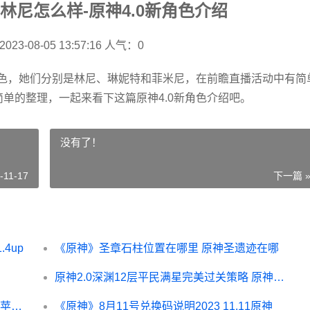
色林尼怎么样-原神4.0新角色介绍
2023-08-05 13:57:16
人气：0
色，她们分别是林尼、琳妮特和菲米尼，在前瞻直播活动中有简
单的整理，一起来看下这篇原神4.0新角色介绍吧。
没有了！
-11-17
下一篇 
4up
《原神》圣章石柱位置在哪里 原神圣遗迹在哪
原神2.0深渊12层平民满星完美过关策略 原神深渊12层机制
原神2.8金苹果群岛宝箱位置锦集 原神2.0金苹果群岛还在吗
《原神》8月11号兑换码说明2023 11.11原神