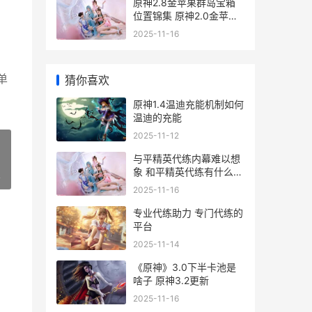
原神2.8金苹果群岛宝箱
位置锦集 原神2.0金苹果
群岛还在吗
2025-11-16
单
猜你喜欢
原神1.4温迪充能机制如何
温迪的充能
2025-11-12
与平精英代练内幕难以想
象 和平精英代练有什么平
»
台
2025-11-16
专业代练助力 专门代练的
平台
2025-11-14
《原神》3.0下半卡池是
啥子 原神3.2更新
2025-11-16