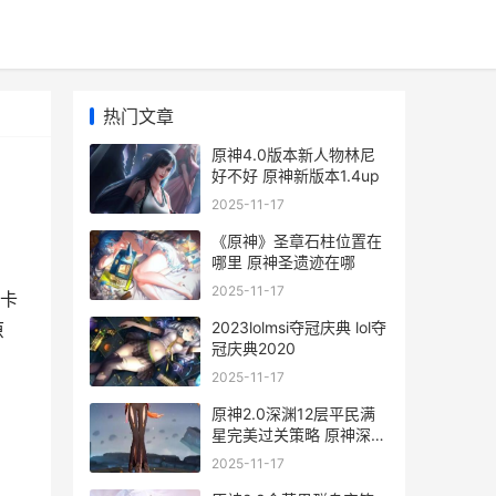
热门文章
原神4.0版本新人物林尼
好不好 原神新版本1.4up
2025-11-17
《原神》圣章石柱位置在
哪里 原神圣遗迹在哪
2025-11-17
本卡
2023lolmsi夺冠庆典 lol夺
原
冠庆典2020
2025-11-17
原神2.0深渊12层平民满
星完美过关策略 原神深渊
12层机制
2025-11-17