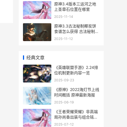
原神3.4版本三运河之地
上圣章石位置在哪里
2025-11-14
原神3.3古法秘制椰炭饼
食谱怎么获得 古法秘制是
什么意思
2025-11-12
经典文章
《英雄联盟手游》2.24排
位机制更新内容一览
2025-09-23
《原神》2022海灯节上线
时间概括 原神最新海报
2025-06-19
《王者荣耀荣耀》非高端
局孙尚香出装与组合铭文
图片文字教程 王者荣耀荣
2025-07-12