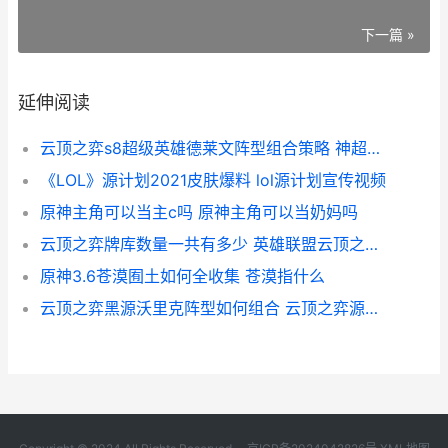
下一篇 »
延伸阅读
云顶之弈s8超级英雄德莱文阵型组合策略 神超云顶之弈s5
《LOL》源计划2021皮肤爆料 lol源计划宣传视频
原神主角可以当主c吗 原神主角可以当奶妈吗
云顶之弈牌库数量一共有多少 英雄联盟云顶之弈牌库数量
原神3.6苍漠囿土如何全收集 苍漠指什么
云顶之弈黑源沃里克阵型如何组合 云顶之弈源计划