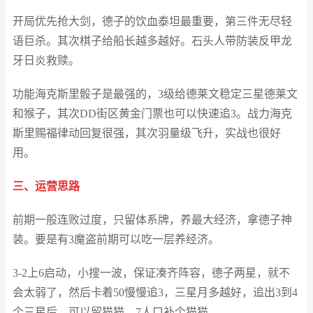
开局优先抢大剑，德子的饮血泰坦最重要，第三件无尽轻
语巨杀。其次棋子给船长越多越好。石头人带防装反甲龙
牙日炎救赎。
功能海克斯里骰子是最强的，3级给德莱文稳定三星德莱文
和猴子，其次DD街区黄金门票也可以快速追3。战力海克
斯里赐福律动回复很强，其次羽量级飞升，实战也很好
用。
三、运营思路
前期一般连败过度，只留体系牌，养最大经济，拿德子神
装。要是有3魔盗前期可以吃一层养经济。
3-2上6启动，小搜一波，保证凑齐阵容，德子两星，就不
会太弱了，然后卡着50慢慢追3，三星月多越好，追出3到4
个三星后，可以留猫猫，7人口补个猫猫。