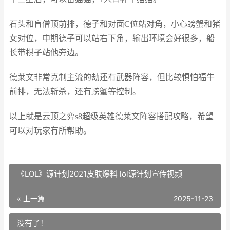
石头和盲僧顶前排，德子和对面C位站对角，小心螃蟹和猪
女对位，中期德子可以站右下角，输出环境会好很多，船
长带棋子站他旁边。
德莱文非常克制主流的劫还有武器阵容，但比较惧怕福牛
前排，无法斩杀，还有螃蟹等控制。
以上就是云顶之弈s8超级英雄德莱文阵容搭配攻略，希望
可以对玩家有所帮助。
《LOL》源计划2021皮肤爆料 lol源计划宣传视频
« 上一篇
2025-11-23
没有了！