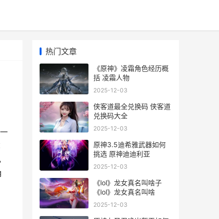
热门文章
《原神》凌霜角色经历概
括 凌霜人物
2025-12-03
侠客道最全兑换码 侠客道
兑换码大全
2025-12-03
一
原神3.5迪希雅武器如何
称
挑选 原神迪迪利亚
，
2025-12-03
角
《lol》龙女真名叫啥子
《lol》龙女真名叫啥
2025-12-03