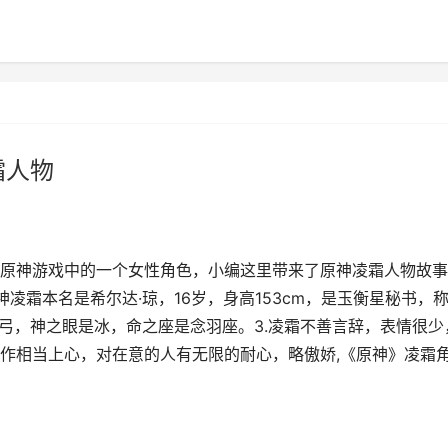
霜人物
原神游戏中的一个女性角色，小编这里带来了原神凌霜人物故事
凌霜本名是希尔达·琼，16岁，身高153cm，是玉衡星秘书，
是弓，神之眼是冰，命之座是念羽座。3.凌霜不善言辞，表情很少
作相当上心，对在意的人有无限的耐心，略傲娇,《原神》凌霜