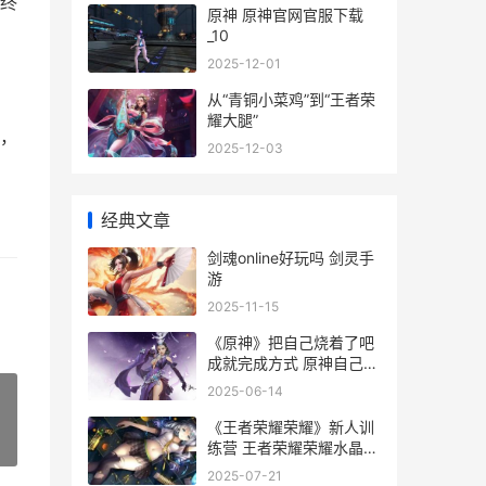
终
原神 原神官网官服下载
_10
2025-12-01
从“青铜小菜鸡”到“王者荣
耀大腿”
，
2025-12-03
经典文章
剑魂online好玩吗 剑灵手
游
2025-11-15
《原神》把自己烧着了吧
成就完成方式 原神自己的
角色是什么意思
2025-06-14
《王者荣耀荣耀》新人训
»
练营 王者荣耀荣耀水晶保
底多少
2025-07-21