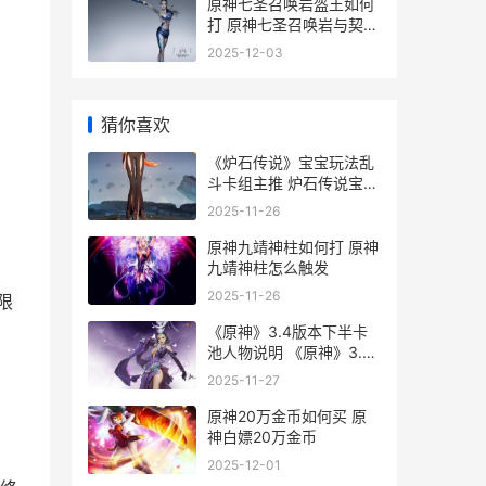
原神七圣召唤岩盔王如何
打 原神七圣召唤岩与契约
的图片
2025-12-03
猜你喜欢
《炉石传说》宝宝玩法乱
斗卡组主推 炉石传说宝库
boss
2025-11-26
原神九靖神柱如何打 原神
九靖神柱怎么触发
2025-11-26
限
《原神》3.4版本下半卡
池人物说明 《原神》3.4
版本更新时间
2025-11-27
原神20万金币如何买 原
神白嫖20万金币
2025-12-01