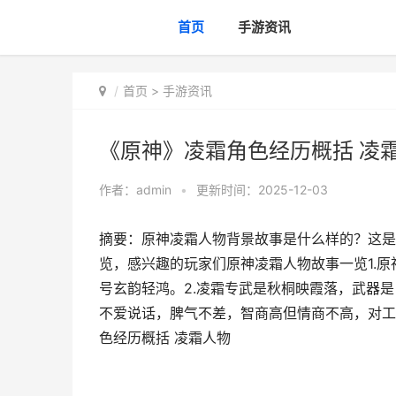
首页
手游资讯
首页
>
手游资讯
《原神》凌霜角色经历概括 凌
作者：
admin
•
更新时间：2025-12-03
摘要：原神凌霜人物背景故事是什么样的？这是
览，感兴趣的玩家们原神凌霜人物故事一览1.原神
号玄韵轻鸿。2.凌霜专武是秋桐映霞落，武器
不爱说话，脾气不差，智商高但情商不高，对工
色经历概括 凌霜人物