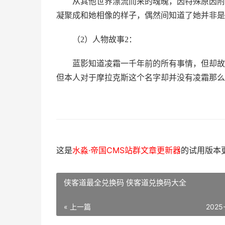
从其他世界漂流而来的魂魄，因特殊原因附
凝聚成和她相像的样子，偶然间知道了她并非是
（2）人物故事2：
蓝影知道凌霜一千年前的所有事情，但却故
但本人对于摩拉克斯这个名字却并没有凌霜那么
这是
水淼·帝国CMS站群文章更新器
的试用版本更新
侠客道最全兑换码 侠客道兑换码大全
« 上一篇
2025