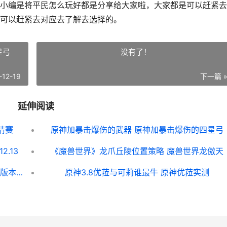
编是将平民怎么玩好都是分享给大家啦，大家都是可以赶紧去
可以赶紧去对应去了解去选择的。
星弓
没有了！
-12-19
下一篇 
延伸阅读
请赛
原神加暴击爆伤的武器 原神加暴击爆伤的四星弓
.13
《魔兽世界》龙爪丘陵位置策略 魔兽世界龙傲天
原神3.5版本四星陪跑人物有哪些 原神新版本四星
原神3.8优菈与可莉谁最牛 原神优菈实测