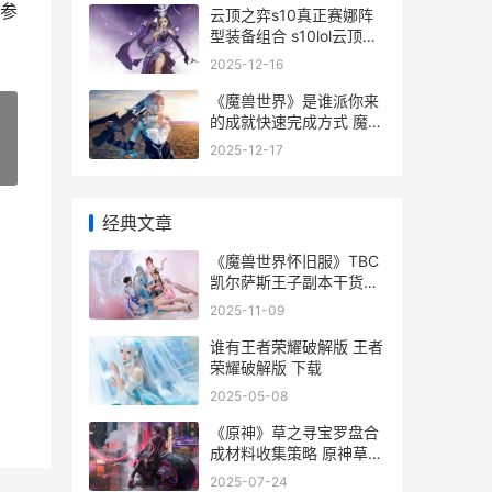
参
云顶之弈s10真正赛娜阵
型装备组合 s10lol云顶之
弈阵容搭配
2025-12-16
《魔兽世界》是谁派你来
的成就快速完成方式 魔兽
世界是什么类型的游戏
2025-12-17
»
经典文章
《魔兽世界怀旧服》TBC
凯尔萨斯王子副本干货策
略说明 魔兽世界怀旧服金
2025-11-09
币交易网站
谁有王者荣耀破解版 王者
荣耀破解版 下载
2025-05-08
《原神》草之寻宝罗盘合
成材料收集策略 原神草之
国须弥
2025-07-24