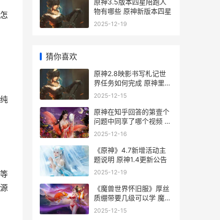
原神3.5版本四星陪跑人
物有哪些 原神新版本四星
怎
2025-12-19
猜你喜欢
原神2.8映影书写札记世
界任务如何完成 原神里的
影
2025-12-15
纯
原神在知乎回答的第壹个
问题中同享了哪个视频 原
神在知乎回答的第一个视
2025-12-16
频
《原神》4.7新增活动主
题说明 原神1.4更新公告
2025-12-19
等
源
《魔兽世界怀旧服》厚丝
质绷带要几级可以学 魔兽
世界怀旧服猎人宠物推荐
2025-12-15