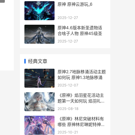
原神 原神云游玩_6
2025-12-27
原神4.6版本新圣遗物适
合啥子人物 原神45级圣
2025-12-27
经典文章
原神2.7地脉移涌活动主题
如何玩 原神1.3地脉移涌
2025-12-07
《原神》焰羽星花活动主
题第一天如何玩 焰羽礼帽
怎么获得
2025-08-18
《原神》林尼突破材料有
哪些 原神林尼琳妮特神之
眼
2025-10-21