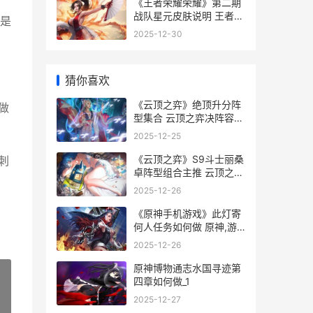
《王者荣耀荣耀》第二期
战队星元皮肤说明 王者荣
是
耀荣耀印记怎么得到
2025-12-30
猜你喜欢
《云顶之弈》绝顶升分阵
做
型集合 云顶之弈决阵容搭
配最新
2025-12-25
《云顶之弈》S9斗士丽桑
刺
卓阵型组合主推 云顶之弈
s9上线时间
2025-12-26
《原神手机游戏》此灯寄
何人任务如何做 原神,游
戏
2025-12-26
原神博物通志水国寻迹第
四章如何做_1
2025-12-27
»