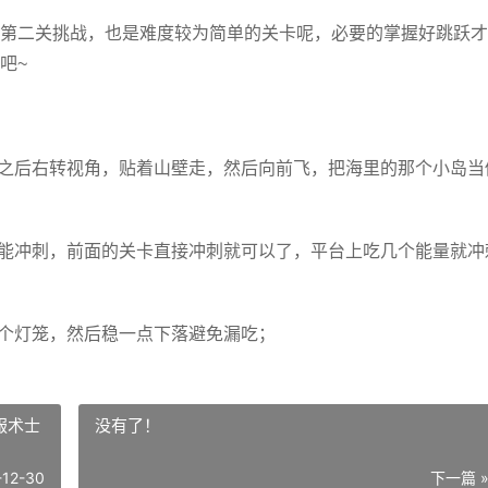
第二关挑战，也是难度较为简单的关卡呢，必要的掌握好跳跃才
吧~
达之后右转视角，贴着山壁走，然后向前飞，把海里的那个小岛当
技能冲刺，前面的关卡直接冲刺就可以了，平台上吃几个能量就冲
一个灯笼，然后稳一点下落避免漏吃；
服术士
没有了！
-12-30
下一篇 