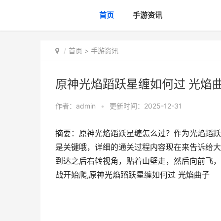
首页
手游资讯
首页
>
手游资讯
原神光焰蹈跃星缠如何过 光焰
作者：
admin
•
更新时间：2025-12-31
摘要：原神光焰蹈跃星缠怎么过？作为光焰蹈跃
是关键哦，详细的通关过程内容现在来告诉给大
到达之后右转视角，贴着山壁走，然后向前飞，
战开始爬,原神光焰蹈跃星缠如何过 光焰曲子