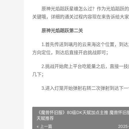
原神光焰蹈跃星缠怎么过？作为光焰蹈跃的
关键哦，详细的通关过程内容现在来告诉给大家
原神光焰蹈跃第二关
1.首先传送到璃月的云来海这个位置，到
方向定位，到达后直接开启挑战即可；
2.挑战开始爬上平台吃能量之后，直接一
几下；
3.进入灯笼开始弹射右转二次弹射到达下
《魔兽怀旧服》80级DK天赋加点主推 魔兽怀旧
天赋推荐
« 上一篇
2025