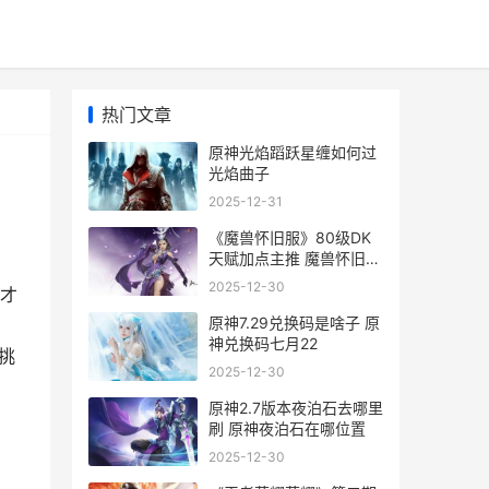
热门文章
原神光焰蹈跃星缠如何过
光焰曲子
2025-12-31
《魔兽怀旧服》80级DK
天赋加点主推 魔兽怀旧服
术士天赋推荐
2025-12-30
才
原神7.29兑换码是啥子 原
，
神兑换码七月22
挑
2025-12-30
原神2.7版本夜泊石去哪里
刷 原神夜泊石在哪位置
2025-12-30