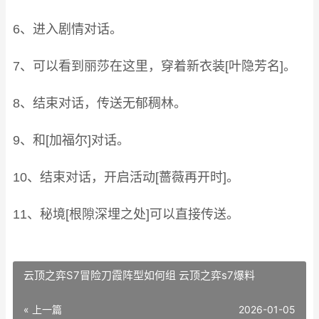
6、进入剧情对话。
7、可以看到丽莎在这里，穿着新衣装[叶隐芳名]。
8、结束对话，传送无郁稠林。
9、和[加福尔]对话。
10、结束对话，开启活动[蔷薇再开时]。
11、秘境[根隙深埋之处]可以直接传送。
云顶之弈S7冒险刀霞阵型如何组 云顶之弈s7爆料
« 上一篇
2026-01-05