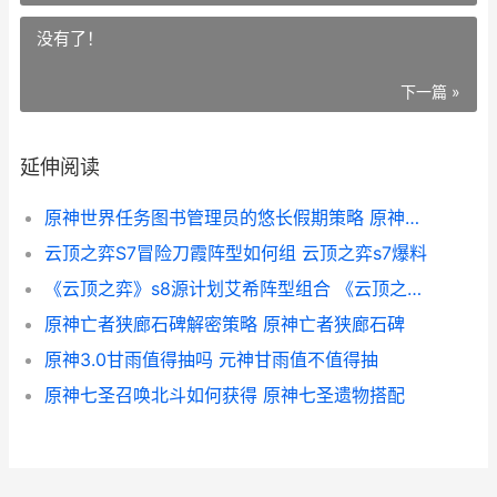
没有了！
下一篇 »
延伸阅读
原神世界任务图书管理员的悠长假期策略 原神世界任务汇总图
云顶之弈S7冒险刀霞阵型如何组 云顶之弈s7爆料
《云顶之弈》s8源计划艾希阵型组合 《云顶之弈》S14正式上线
原神亡者狭廊石碑解密策略 原神亡者狭廊石碑
原神3.0甘雨值得抽吗 元神甘雨值不值得抽
原神七圣召唤北斗如何获得 原神七圣遗物搭配