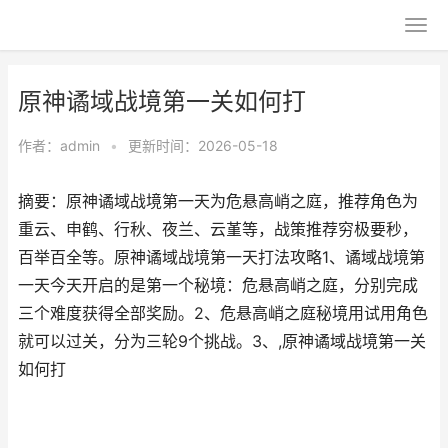
原神谲域战境第一关如何打
作者：
admin
•
更新时间：2026-05-18
摘要：原神谲域战境第一天为危悬高峭之庭，推荐角色为
重云、申鹤、行秋、夜兰、云堇等，战策推荐穷极要秒，
百举百全等。原神谲域战境第一天打法攻略1、谲域战境第
一天今天开启的是第一个秘境：危悬高峭之庭，分别完成
三个难度获得全部奖励。2、危悬高峭之庭秘境用试用角色
就可以过关，分为三轮9个挑战。3、,原神谲域战境第一关
如何打