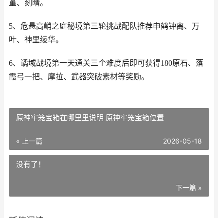
堇、刻晴。
5、危悬高峭之庭秘境第三轮挑战配队推荐申鹤钟离、万
叶、神里绫华。
6、谲域战境第一天通关三个难度后即可获得180原石、落
霞弓一把、摩拉、武器突破素材等奖励。
原神牢笼宝箱在哪里里说明 原神牢笼宝箱位置
« 上一篇
2026-05-18
没有了！
下一篇 »