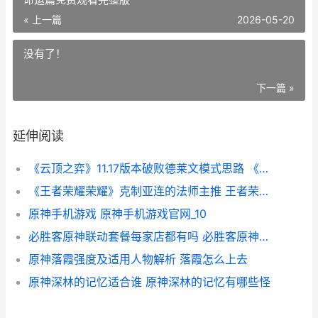
« 上一篇
2026-05-20
没有了！
下一篇 »
延伸阅读
《云顶之弈》11.17版本破败德莱文模式思路 《云顶之弈》S12赛季中五费卡的具体数量是多少-
《王者荣耀荣耀》克制亚连的法师主推 王者荣耀荣耀之章命运篇免费观看完整版
原神手机游戏 原神手机游戏官网_10
必胜客原神联动套餐每家店都有吗 必胜客原神联动书签
原神落霞强度及适用人物解析 落霞怎么上去
原神深林的记忆适合谁 原神深林的记忆有哪些怪