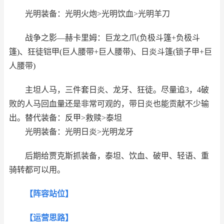
光明装备：光明火炮>光明饮血>光明羊刀
战争之影—赫卡里姆：巨龙之爪(负极斗篷+负极斗
篷)、狂徒铠甲(巨人腰带+巨人腰带)、日炎斗篷(锁子甲+巨
人腰带)
主坦人马，三件套日炎、龙牙、狂徒。尽量追3，4破
败的人马回血量还是非常可观的，带日炎也能贡献不少输
出。替代装备：反甲>救赎>泰坦
光明装备：光明日炎>光明龙牙
后期给贾克斯抓装备，泰坦、饮血、破甲、轻语、重
骑转都可以用。
【阵容站位】
【运营思路】