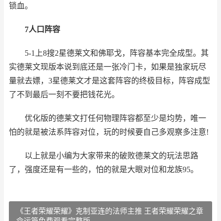
锁血。
7人口阵容
5-1上8搜2星德莱文和佛耶戈，阵容基本完全成型。其
实德莱文现版本说到底还是一张冷门卡，如果是独家玩尽
量就去嫖，3星德莱文才是这套阵容的终极目标，阵容成型
了不到最后一刻不要把钱花光。
优化版的德莱文打任何物理阵容都至少是均势，唯一
怕的就是被法系阵容对位，玩的时候要自己多观察多注意!
以上就是小编为大家带来的破败德莱文的玩法思路
了，强度还是有一些的，怕的就是大眼对位和龙族95。
《王者荣耀荣耀》克制亚连的法师主推 王者荣耀荣耀之章
命运篇免费观看完整版