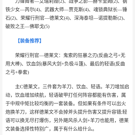
刀锋舞者—艾瑞莉娅(2)、战争之影—赫卡里姆(2)、钢
铁少女—芮尔(4)、武器大师—贾克斯(4)、魂锁典狱长—锤
石(2)、荣耀行刑官—德莱文(4)、深海泰坦—诺提勒斯(2)、
破败之王—佛耶戈(5)
【装备推荐】
荣耀行刑官—德莱文：鬼索的狂暴之刃(反曲之弓+无
用大棒)、饮血剑(暴风大剑+负极斗篷)、最后的轻语(反曲
之弓+拳套)
主C德莱文，三件套为羊刀、饮血、轻语。羊刀增加启
动，饮血增加续航，轻语破甲打任何阵容都能有伤害，属
于中规中矩比较均衡的一套装备。但如果有条件可以出火
炮换羊刀，这样德莱文不会掉斧头提升伤害又提升容错;轻
语可以换无尽打爆伤，另外飓风杀人剑+羊刀也能用，德莱
文装备选择性特别广，属于有什么给什么。