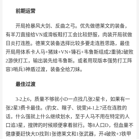
前期运营
开局抢暴风大剑、反曲之弓。优先做德莱文的装备，
有羊刀直接给VN或滑板鞋打工会比较舒服，肉装开局就做
日炎打连胜。德莱文装备选择比较多要走连胜思路，最佳
开局用体系卡人马+猪妹+VN+锤石+韦鲁斯组成2重骑2破败
2游侠打工，输出装先给韦鲁斯。或者用现版本强势打工阵
容3哨兵3神盾过渡，装备全给刀妹。
最佳过渡
3-2上6，质量不够就小D一点找几张2星卡，如果有一
张2星3费卡最佳。(豹女、瞎子、锐雯)4-1上7还在连胜的
话，什么强就上什么继续划水，至于人马不用在特定的人
口追3星，搜牌的时候顺便拿着就行。等8人口D，但血量不
健康要赶快大D找到1张德莱文和1张武器，开4破败+3铁甲