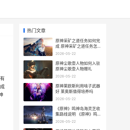
热门文章
原神采矿之道任务如何完
成 原神采矿之道任务怎么
做
2026-05-22
原神尘歌壶人物如何入驻
原神尘歌壶人物赠礼
2026-05-22
有
原神莱欧斯利用啥子武器
成
好 莱奥斯值得培养吗
神
2026-05-22
《原神》鸣神岛海灵芝收
集路线说明 《原神》鸣神
岛怎么进
2026-05-22