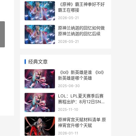
《原神》霸王神拳好不好
霸王在哪接
2026-05-21
原神兰纳迦的回忆如何做
原神兰纳迦的回忆后续
»
2026-05-21
经典文章
《lol》新英雄是谁 《lol》
新英雄是哪个英雄
2025-06-30
LOL：LPL夏天赛季后赛
赛程出炉：8月12日SN、
LNG打响揭幕战 lpl夏季赛
2025-11-10
季
原神宵宫天赋材料清单 原
神宵宫升哪个天赋
2026-01-11