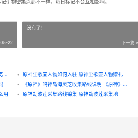
标记矿物密集点都不一样，每日标记不会互相影响。
没有了！
-05-22
下一篇 
原神采矿之道任务如何完成 原神采矿之道任务怎么做
原神尘歌壶人物如何入驻 原神尘歌壶人物赠礼
吗
《原神》鸣神岛海灵芝收集路线说明 《原神》鸣神岛怎么进
么用
原神劫波莲采集路线锦集 原神劫波莲采集地