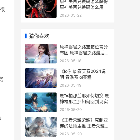
原神美团兑换码怎么获得
原神美团兑换码怎么用
很
2026-05-22
猜你喜欢
原神磐岩之路宝箱位置分
布图 原神磐岩之路最后一
个宝箱
2026-05-18
《lol》lpl春天赛2024说
明 春季赛lol赛程
务
2026-05-19
原神桓那兰那如何切换 原
神桓那兰那如何回到现实
2026-05-20
点
《王者荣耀荣耀》克制亚
连的法师主推 王者荣耀荣
耀之章命运篇免费观看完
2026-05-20
整版