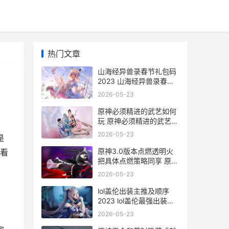
热门文章
山海经异兽录春节礼包码
2023 山海经异兽录春节
活动
2026-05-23
原神必须精进的武艺如何
玩 原神必须精进的武艺隐
藏任务
2026-05-23
是
原神3.0版本点燃透明火
看
把具体点燃策略同享 原神
30秒点燃所有火盆
2026-05-23
lol盖伦出装主推及顺序
2023 lol盖伦最强出装
2020
2026-05-23