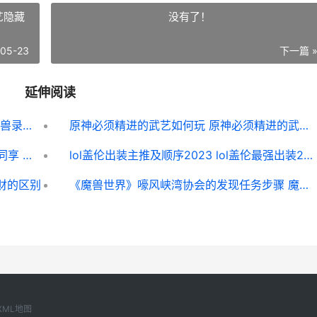
艺隐藏
没有了！
-05-23
下一篇 
延伸阅读
山海经异兽录春节礼包码2023 山海经异兽录春节活动
原神必须精进的武艺如何玩 原神必须精进的武艺隐藏任务
原神3.0版本点燃透明火把具体点燃策略同享 原神30秒点燃所有火盆
lol盖伦出装主推及顺序2023 lol盖伦最强出装2020
财的区别
《魔兽世界》嚎风峡湾协会的发现任务步骤 魔兽世界夜嚎
XML地图