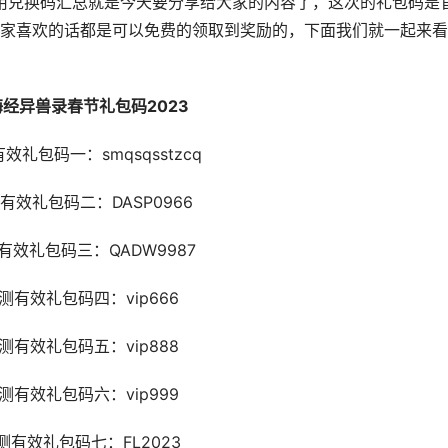
兑换码汇总就是今天要分享给大家的内容了，这次的礼包码是
家喜欢的话都是可以免费的领取到奖励的，下面我们就一起来看
异兽录春节礼包码2023
包码一：smqsqsstzcq
礼包码二：DASP0966
礼包码三：QADW9987
效礼包码四：vip666
效礼包码五：vip888
效礼包码六：vip999
效礼包码七：FL2023