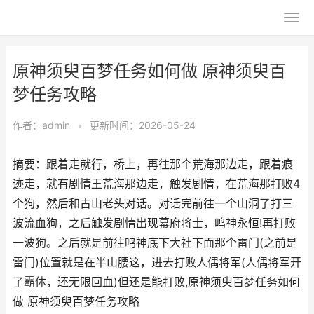
原神须臾百梦任务如何做 原神须臾百
梦任务攻略
作者：
admin
•
更新时间：2026-05-24
摘要：跟着走就行，桥上，再往那个荒海那边走，跟着痕
迹走，就有剧情王荒海那边走，触发剧情，在荒海那打败4
个狗，然后和古山老头对话。对话完前往一个山洞了打三
波流血狗，之后触发剧情出现幕府将士，鸣神永恒!再打败
一波狗。之后就是前往鸣神底下大社下面那个雷门(之前是
雷门)位置就是在半山腰这，进去打败人偶将军(人偶将军开
了霸体，还无限回血)但还是能打败,原神须臾百梦任务如何
做 原神须臾百梦任务攻略