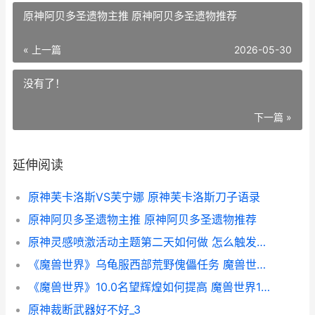
原神阿贝多圣遗物主推 原神阿贝多圣遗物推荐
« 上一篇
2026-05-30
没有了！
下一篇 »
延伸阅读
原神芙卡洛斯VS芙宁娜 原神芙卡洛斯刀子语录
原神阿贝多圣遗物主推 原神阿贝多圣遗物推荐
原神灵感喷激活动主题第二天如何做 怎么触发灵感
《魔兽世界》乌龟服西部荒野傀儡任务 魔兽世界乌龟坐骑在哪里钓
《魔兽世界》10.0名望辉煌如何提高 魔兽世界10码距离监控命令
原神裁断武器好不好_3