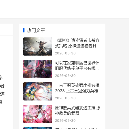
热门文章
《原神》遗迹猎者击杀方
式策略 原神遗迹猎者具体
位置
2026-05-30
可以在家兼职魔兽世界怀
旧服代练接单平台有哪些
可以在家兼职的副业
2026-05-30
享
上古王冠英雄强度排名榜
者
2023 上古王冠强力英雄
迹
2026-05-30
位
原神散兵武器挑选主推 原
神散兵的武器
2026-05-30