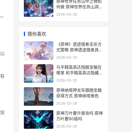
原神世界任务山中之物如
何做 原神世界任务山洞怎
么进
2026-05-30
一
猜你喜欢
《原神》遗迹猎者击杀方
式策略 原神遗迹猎者具体
以
位置
2026-05-30
与平精英高达残骸宝箱在
哪里 和平精英高达隐藏功
有
能_1
2026-05-25
原神纳塔押龙车跟随宝箱
获得方式 原神纳塔角色
2026-05-26
突
原神万叶要升普攻吗 原神
万叶要90级吗
2026-05-26