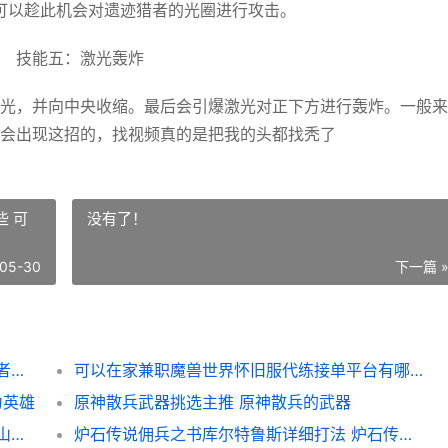
可以趁此机会对遗迹猎者的光圈进行攻击。
技能五：激光轰炸
光，并向中央收缩。最后会引爆激光对正下方进行轰炸。一般来
会出现这招的，找视频真的是把我的头都找秃了
 可
没有了！
05-30
下一篇 
《原神》遗迹猎者击杀方式策略 原神遗迹猎者具体位置
可以在家兼职魔兽世界怀旧服代练接单平台有哪些 可以在家兼职的副业
力英雄
原神散兵武器挑选主推 原神散兵的武器
原神世界任务山中之物如何做 原神世界任务山洞怎么进
炉石传说佣兵之书库尔特鲁斯详细打法 炉石传说佣兵之书显示8