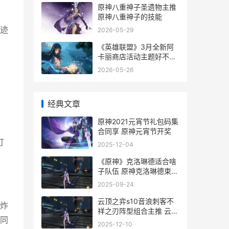
原神八重神子圣遗物主推
原神八重神子的技能
迹
2026-05-29
《英雄联盟》3月全新阿
卡丽商店活动主题好不好
英雄联盟3V3地图
2026-05-26
经典文章
原神2021元宵节礼包码集
合同享 原神元宵节开奖
打
2025-12-04
《原神》克洛琳德适合啥
子队伍 原神克洛琳德束手
束脚悬吊
2025-09-24
云顶之弈s10音浪刺客不
炸
祥之刃阵型组合主推 云顶
同
之奕s 1
2025-12-10