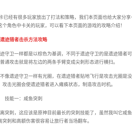
关卡已经有很多玩家放出了打法和策略，我们本页面也给大家分享
这个角色中卡关的玩家，可以看下本页面的游戏的攻略介绍！
遗迹猎者击杀方法攻略
迹守卫一样都是以棕色为基调，不同于遗迹守卫的是遗迹猎者可
普通攻击就是将左边的两条手臂变成尖刺形态进行横扫。
不像遗迹守卫一样有光圈，在遗迹猎者贴地飞行是攻击光圈是没
，攻击光圈会使遗迹猎者进入瘫痪状态，制造攻击时机。
技能一：咸鱼突刺
离突刺，这应该是原神目前最长的突刺技能了，虽然我叫它咸鱼
离突刺和高额伤害很容易让旅行者当场翻车。