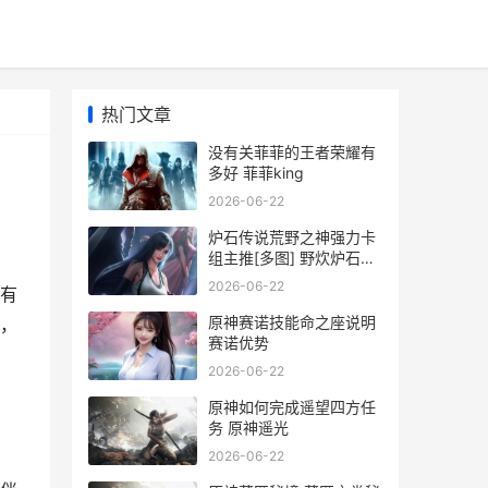
热门文章
没有关菲菲的王者荣耀有
多好 菲菲king
2026-06-22
炉石传说荒野之神强力卡
组主推[多图] 野炊炉石传
说
2026-06-22
有
原神赛诺技能命之座说明
，
赛诺优势
2026-06-22
原神如何完成遥望四方任
务 原神遥光
2026-06-22