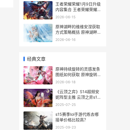
王者荣耀荣耀1月9日升级
内容集合 王者荣耀荣耀10
多少钱
2026-06-15
原神湖畔的维维安涅获取
方式策略概括 原神湖畔的
维维安涅有几个
2026-06-16
经典文章
原神持续旋转的灵感发条
图纸如何获取 原神旋转门
怎么用
2026-06-18
《云顶之弈》S14超频安
妮阵型主推 云顶之弈s14
最强阵容
2025-07-25
s15赛季lol手游代练去哪
接单价格比较高？
2025-09-23