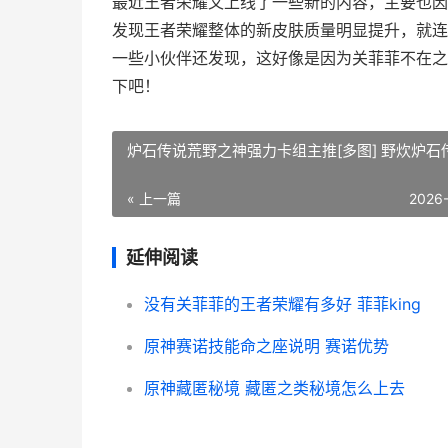
最近王者荣耀又上线了一些新的内容，主要也因
发现王者荣耀整体的新皮肤质量明显提升，就连
一些小伙伴还发现，这好像是因为关菲菲不在之
下吧！
炉石传说荒野之神强力卡组主推[多图] 野炊炉石
« 上一篇
2026
延伸阅读
没有关菲菲的王者荣耀有多好 菲菲king
原神赛诺技能命之座说明 赛诺优势
原神藏匿秘境 藏匿之类秘境怎么上去