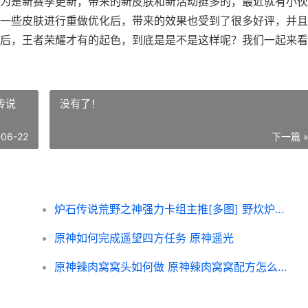
为是新赛季更新，带来的新皮肤和新活动挺多的，最近就有小伙
一些皮肤进行重做优化后，带来的效果也受到了很多好评，并且
后，王者荣耀才有的起色，到底是是不是这样呢？我们一起来看
传说
没有了！
-06-22
下一篇 
炉石传说荒野之神强力卡组主推[多图] 野炊炉石传说
原神如何完成遥望四方任务 原神遥光
原神辣肉窝窝头如何做 原神辣肉窝窝配方怎么获得