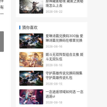
伴
原神藏匿秘境 藏匿之类秘
境怎么上去
有
2026-06-22
一
猜你喜欢
爱琳诗篇兑换码300抽 爱
琳诗篇兑换码在哪里兑换
2026-06-16
»
姬斗无双阵型组合主推 姬
斗无双队伍
2026-06-16
守护英雄传说兑换码锦集
守护英雄传说礼包
2026-06-15
一念逍遥领域如何选 一念
逍遥ui
2026-06-18