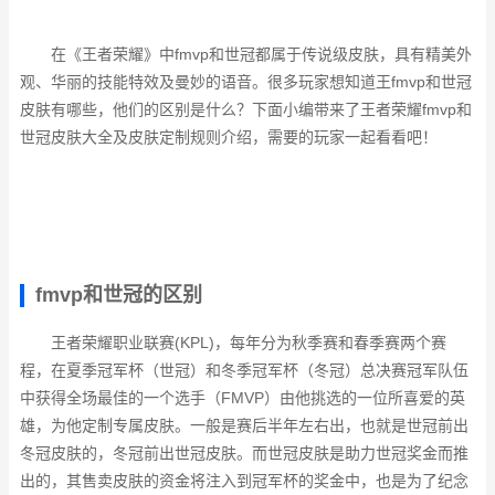
在《王者荣耀》中fmvp和世冠都属于传说级皮肤，具有精美外
观、华丽的技能特效及曼妙的语音。很多玩家想知道王fmvp和世冠
皮肤有哪些，他们的区别是什么？下面小编带来了王者荣耀fmvp和
世冠皮肤大全及皮肤定制规则介绍，需要的玩家一起看看吧！
fmvp和世冠的区别
王者荣耀职业联赛(KPL)，每年分为秋季赛和春季赛两个赛
程，在夏季冠军杯（世冠）和冬季冠军杯（冬冠）总决赛冠军队伍
中获得全场最佳的一个选手（FMVP）由他挑选的一位所喜爱的英
雄，为他定制专属皮肤。一般是赛后半年左右出，也就是世冠前出
冬冠皮肤的，冬冠前出世冠皮肤。而世冠皮肤是助力世冠奖金而推
出的，其售卖皮肤的资金将注入到冠军杯的奖金中，也是为了纪念