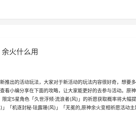
 余火什么用
新推出的活动玩法，大家对于新活动的玩法内容很好奇，想要多
查看小编分享在下面的攻略，让大家能更好的去参与活动。原神
限定5星角色「久世浮倾·流浪者(风)」的祈愿获取概率将大幅
冰)」「机逐封秘·珐露珊(风)」「无冕的,原神余火变相祈愿活动主