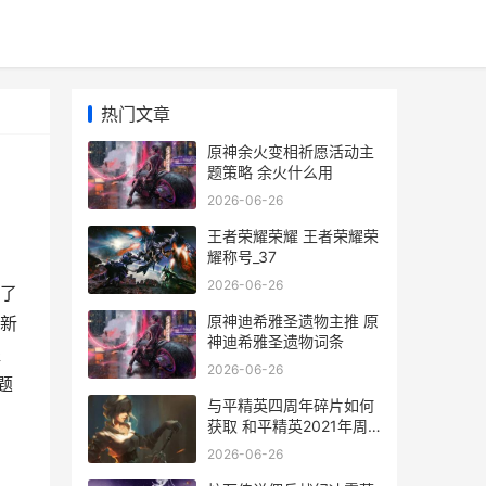
热门文章
原神余火变相祈愿活动主
题策略 余火什么用
2026-06-26
王者荣耀荣耀 王者荣耀荣
耀称号_37
2026-06-26
了
原神迪希雅圣遗物主推 原
新
神迪希雅圣遗物词条
提
2026-06-26
题
与平精英四周年碎片如何
获取 和平精英2021年周
年
2026-06-26