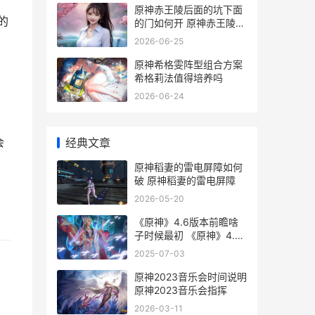
原神赤王陵后面的坑下面
的
的门如何开 原神赤王陵后
面空气墙
2026-06-25
原神希格雯阵型组合方案
希格莉法值得培养吗
2026-06-24
经典文章
会
原神稻妻的雷电屏障如何
破 原神稻妻的雷电屏障
2026-05-20
《原神》4.6版本前瞻啥
子时候最初 《原神》4.6
版本最新活动
2025-07-03
原神2023音乐会时间说明
原神2023音乐会指挥
2026-03-11