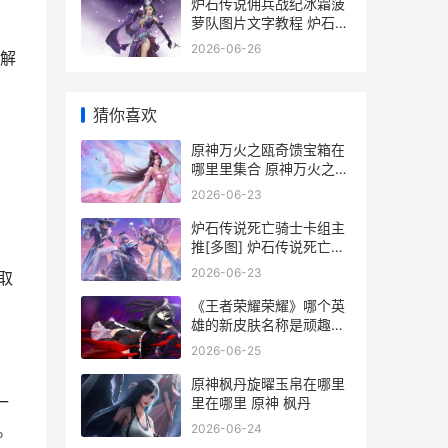
炉石传说佣兵战纪冰霜菠
萝队图片文字教程 炉石传
说佣兵战纪有什么奖励
2026-06-26
解
猜你喜欢
原神万火之瓯奇馈宝箱在
哪里里集合 原神万火之瓯
奇馈宝箱岩壁
2026-06-23
炉石传说死亡骑士卡组主
推[多图] 炉石传说死亡骑
士彩虹dk
2026-06-23
取
《王者荣耀荣耀》哪个英
雄的新皮肤名称是顽趣呢
王者荣耀荣耀之章命运篇
2026-06-25
原神枫丹旋曜玉帛在哪里
一
里在哪里 原神 枫丹
2026-06-24
。