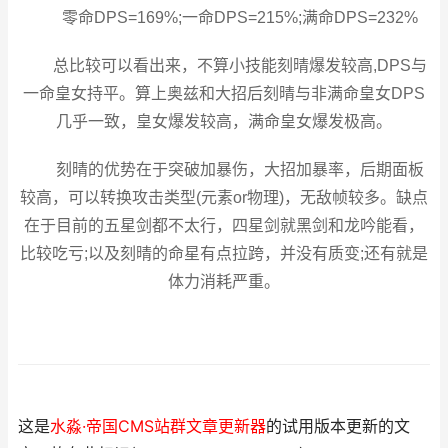
零命DPS=169%;一命DPS=215%;满命DPS=232%
总比较可以看出来，不算小技能刻晴爆发较高,DPS与
一命皇女持平。算上奥兹和大招后刻晴与非满命皇女DPS
几乎一致，皇女爆发较高，满命皇女爆发极高。
刻晴的优势在于突破加暴伤，大招加暴率，后期面板
较高，可以转换攻击类型(元素or物理)，无敌帧较多。缺点
在于目前的五星剑都不太行，四星剑就黑剑和龙吟能看，
比较吃亏;以及刻晴的命星有点拉跨，并没有质变;还有就是
体力消耗严重。
这是
水淼·帝国CMS站群文章更新器
的试用版本更新的文