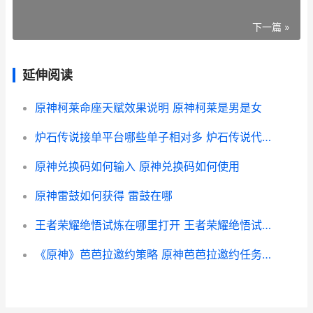
下一篇 »
延伸阅读
原神柯莱命座天赋效果说明 原神柯莱是男是女
炉石传说接单平台哪些单子相对多 炉石传说代练去哪接单单子比较多
原神兑换码如何输入 原神兑换码如何使用
原神雷鼓如何获得 雷鼓在哪
王者荣耀绝悟试炼在哪里打开 王者荣耀绝悟试炼怎么没了
《原神》芭芭拉邀约策略 原神芭芭拉邀约任务全结局攻略