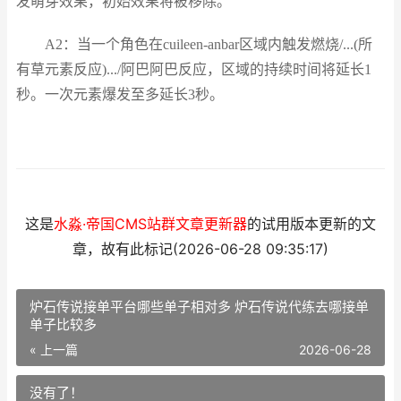
发萌芽效果，初始效果将被移除。
A2：当一个角色在cuileen-anbar区域内触发燃烧/...(所
有草元素反应).../阿巴阿巴反应，区域的持续时间将延长1
秒。一次元素爆发至多延长3秒。
这是
水淼·帝国CMS站群文章更新器
的试用版本更新的文
章，故有此标记(2026-06-28 09:35:17)
炉石传说接单平台哪些单子相对多 炉石传说代练去哪接单
单子比较多
« 上一篇
2026-06-28
没有了！