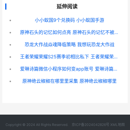
延伸阅读
小小蚁国9个兑换码 小小蚁国手游
原神石头的记忆如何点亮 原神石头的记忆不被发现
恐龙大作战焱魂降临策略 我想玩恐龙大作战
王者荣耀荣耀S25赛季初相比私下 王者荣耀荣耀典藏
爱琳诗篇微信小程序如何变app账号 爱琳诗篇微信小程序礼包码
原神绝云椒椒在哪里里采集 原神绝云椒椒哪里
Copyright © 2024 All Rights Reserved.
京ICP备2024042826号
XML地图