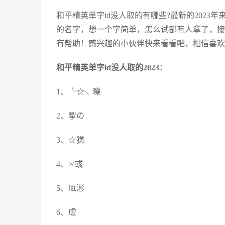
和平精英单字id没人取的有哪些?最新的202
的名字，想一个字简单，怎么试都有人拿了，接下
有帮助！感兴趣的小伙伴快来看看吧，相信喜欢
和平精英单字id没人取的2023：
1、╰☆╮嚛
2、揧の
3、☆猐
4、≯ 彧
5、℡涁
6、虐