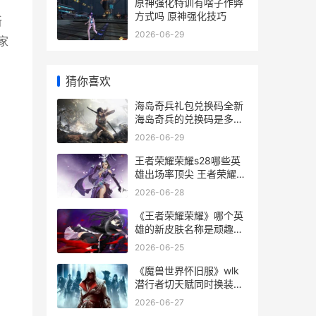
原神强化特训有啥子作弊
方式吗 原神强化技巧
新
2026-06-29
家
猜你喜欢
海岛奇兵礼包兑换码全新
海岛奇兵的兑换码是多少
2021
2026-06-29
王者荣耀荣耀s28哪些英
雄出场率顶尖 王者荣耀荣
耀战区怎么修改别的地区
2026-06-28
《王者荣耀荣耀》哪个英
雄的新皮肤名称是顽趣呢
王者荣耀荣耀之章命运篇
2026-06-25
《魔兽世界怀旧服》wlk
潜行者切天赋同时换装备
宏同享 魔兽世界怀旧服
2026-06-27
60级永久服