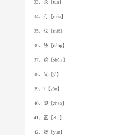
33、氽【tun】
34、冇【mǎo】
35、乜【miē】
36、氹【dàng】
37、谂【shěn 】
38、乂【yì】
39、?【yǎn】
40、曌【zhao】
41、鲝【zha】
42、赟【yun】