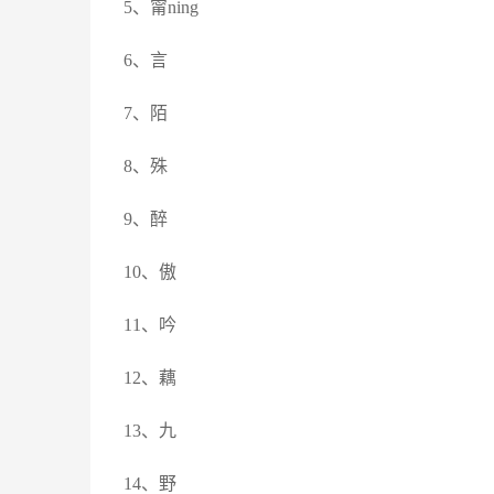
5、甯ning
6、言
7、陌
8、殊
9、醉
10、傲
11、吟
12、藕
13、九
14、野