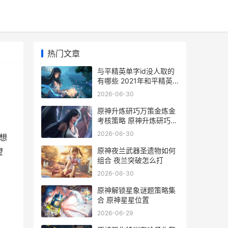
热门文章
与平精英单字id没人取的
有哪些 2021年和平精英
单字id_1
2026-06-30
原神升炼研巧万策金炼金
考核策略 原神升炼研巧万
策金攻略市场情报
2026-06-30
想
原神夜兰武器圣遗物如何
望
组合 夜兰突破怎么打
：
2026-06-30
原神解锁星象谜题策略集
合 原神星星位置
2026-06-29