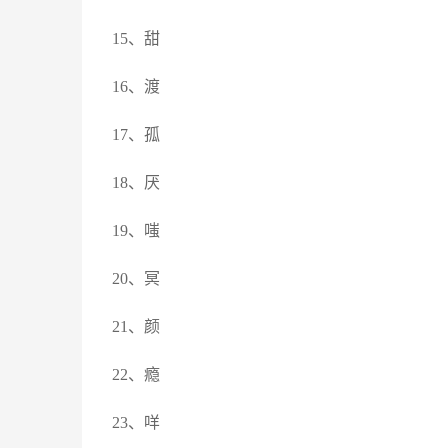
15、甜
16、渡
17、孤
18、厌
19、嗤
20、冥
21、颜
22、瘾
23、咩