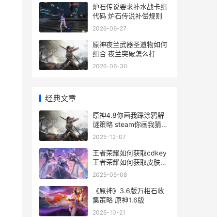
炉石传说要求补水战卡组
代码 炉石传说补偿规则
2026-06-27
原神夜兰武器圣遗物如何
组合 夜兰突破怎么打
2026-06-30
经典文章
原神4.8你画我踩涂鸦解
谜策略 steam你画我猜原
神
2025-12-07
王者荣耀如何获取cdkey
王者荣耀如何获取皮肤碎
片
2025-05-08
《原神》3.6版万相石收
集策略 原神1.6版
2025-10-21