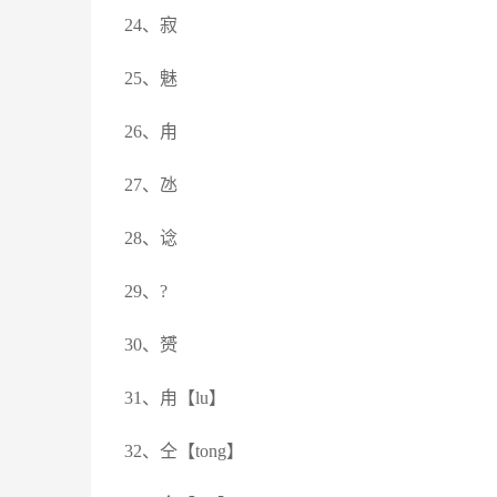
24、寂
25、魅
26、甪
27、氹
28、谂
29、?
30、赟
31、甪【lu】
32、仝【tong】