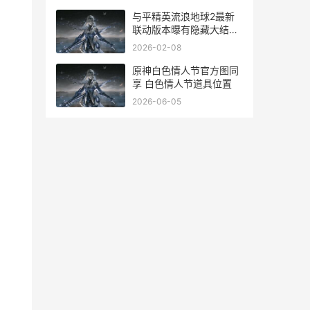
与平精英流浪地球2最新
联动版本曝有隐藏大结局
和平精英流浪武士
2026-02-08
原神白色情人节官方图同
享 白色情人节道具位置
2026-06-05