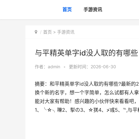
首页
手游资讯
首页
>
手游资讯
与平精英单字id没人取的有哪些 2
作者：
admin
•
更新时间：2026-06-30
摘要：和平精英单字id没人取的有哪些?最新的
换个新的名字，想一个字简单，怎么试都有人拿了
能对大家有帮助！感兴趣的小伙伴快来看看吧，相
1、╰☆╮嚛2、揧の3、☆猐4、≯彧5、℡,与平精