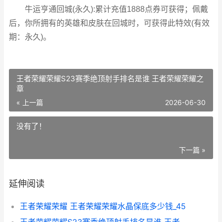
牛运亨通回城(永久):累计充值1888点券可获得；佩戴
后，你所拥有的英雄和皮肤在回城时，可获得此特效(有效
期：永久)。
王者荣耀荣耀S23赛季绝顶射手排名是谁 王者荣耀荣耀之
章
« 上一篇
2026-06-30
没有了！
下一篇 »
延伸阅读
王者荣耀荣耀 王者荣耀荣耀水晶保底多少钱_45