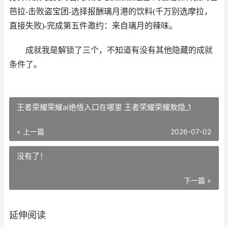
芭拉-击败盗宝团-选择报酬璃月港的饮料(千万别选摩拉，
直接失败)-完成第五件邀约：来自璃月的辣味。
成就我是解锁了三个，不知道有没有其他隐藏的成就
条件了。
王者荣耀荣耀ai绝悟入口在哪里 王者荣耀荣耀敖隐_1
« 上一篇
2026-07-02
没有了！
下一篇 »
延伸阅读