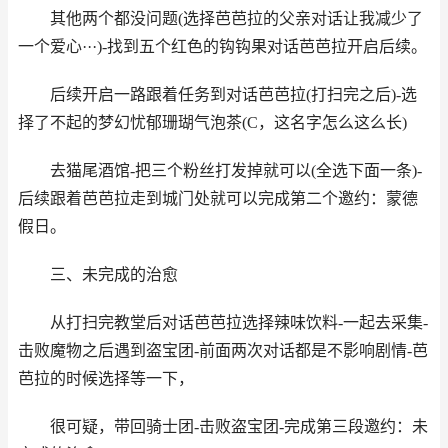
其他两个都没问题(选择芭芭拉的父亲对话让我减少了
一个爱心···)-找到五个红色的钩钩果对话芭芭拉开启后续。
后续开启一路跟着任务到对话芭芭拉(打扫完之后)-选
择了不起的梦幻忧郁珊瑚气泡茶(C，这名字怎么这么长)
去猫尾酒馆-把三个粉丝打发掉就可以(全选下面一条)-
后续跟着芭芭拉走到城门处就可以完成第二个邀约：蒙德
假日。
三、未完成的治愈
从打扫完教堂后对话芭芭拉选择辣味饮料-一起去采集-
击败魔物之后遇到盗宝团-前面两次对话都是不影响剧情-芭
芭拉的时候选择等一下，
很可疑，带回骑士团-击败盗宝团-完成第三段邀约：未