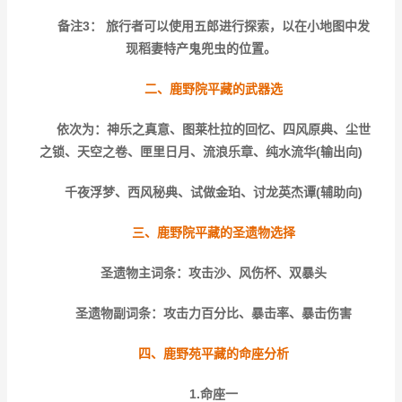
备注3：
旅行者可以使用五郎进行探索，以在小地图中发
现稻妻特产鬼兜虫的位置。
二、鹿野院平藏的武器选
依次为：神乐之真意、图莱杜拉的回忆、四风原典、尘世
之锁、天空之卷、匣里日月、流浪乐章、纯水流华(输出向)
千夜浮梦、西风秘典、试做金珀、讨龙英杰谭(辅助向)
三、鹿野院平藏的圣遗物选择
圣遗物主词条：攻击沙、风伤杯、双暴头
圣遗物副词条：攻击力百分比、暴击率、暴击伤害
四、鹿野苑平藏的命座分析
1.命座一