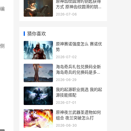
原神齿纹圆滑的钥匙获得
方式 原神齿纹圆滑的钥匙
编
的使用方法
2026-07-06
猜你喜欢
原神赛诺强度怎么 赛诺优
侧
势
2026-07-02
海岛奇兵礼包兑换码全新
海岛奇兵的兑换码是多少
2021
2026-06-29
我的起源职业挑选 我的起
源技能搭配
2026-07-01
原神夜兰武器圣遗物如何
组合 夜兰突破怎么打
2026-06-30