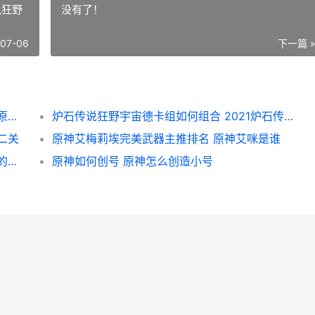
说狂野
没有了！
-07-06
下一篇 
原神蛇神之首机关门开启顺序说明策略锦集 原神蛇神之首机关怎么开
炉石传说狂野宇宙德卡组如何组合 2021炉石传说狂野
二关
原神艾梅莉埃完美武器主推排名 原神艾咪是谁
原神齿纹圆滑的钥匙获得方式 原神齿纹圆滑的钥匙的使用方法
原神如何创号 原神怎么创造小号