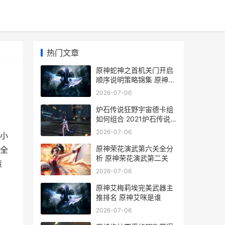
热门文章
原神蛇神之首机关门开启
顺序说明策略锦集 原神蛇
神之首机关怎么开
2026-07-06
炉石传说狂野宇宙德卡组
如何组合 2021炉石传说
狂野
2026-07-06
小
原神荣花演武第六关全分
全
析 原神荣花演武第二关
策
2026-07-06
原神艾梅莉埃完美武器主
推排名 原神艾咪是谁
2026-07-06