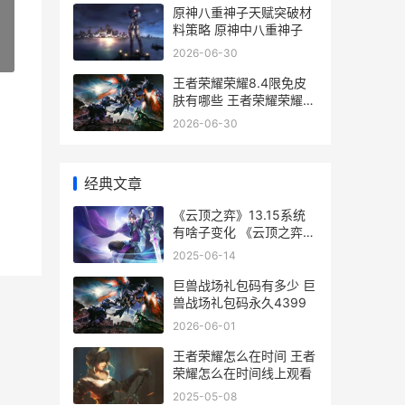
原神八重神子天赋突破材
料策略 原神中八重神子
2026-06-30
»
王者荣耀荣耀8.4限免皮
肤有哪些 王者荣耀荣耀水
晶可以送人吗
2026-06-30
经典文章
《云顶之弈》13.15系统
有啥子变化 《云顶之弈》
如何删除和重新创建小队
2025-06-14
规划器-
巨兽战场礼包码有多少 巨
兽战场礼包码永久4399
2026-06-01
王者荣耀怎么在时间 王者
荣耀怎么在时间线上观看
2025-05-08