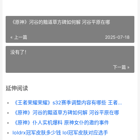
《原神》河谷的黯道草方碑如何解 河谷平原在哪
« 上一篇
2025-07-18
没有了！
下一篇 »
延伸阅读
《王者荣耀荣耀》s32赛季调整内容有哪些 王者荣耀荣耀印记怎么得到
《原神》河谷的黯道草方碑如何解 河谷平原在哪
《原神》仆人实机爆料 原神女仆的邀约事件
loldrx冠军皮肤多少钱 lol冠军皮肤对应选手