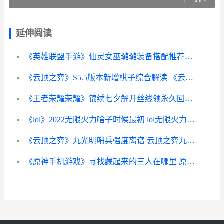
延伸阅读
《英雄联盟手游》仙灵女巫璐璐装备搭配推荐2022
《云顶之弈》S5.5版本新增棋子综合解读 《云顶之弈》如何删除和重新创建小队规划器-
《王者荣耀荣耀》锦绣七夕解开丝线领永久回城活动主题 王者荣耀荣耀之章命运篇免费观看完整版
《lol》2022无限火力啥子时候最初 lol无限火力最新消息2021
《云顶之弈》九光明哨兵强度离谱 云顶之弈九羁绊阵容
《原神手机游戏》寻找藏起来的三人在哪里 原神手机版