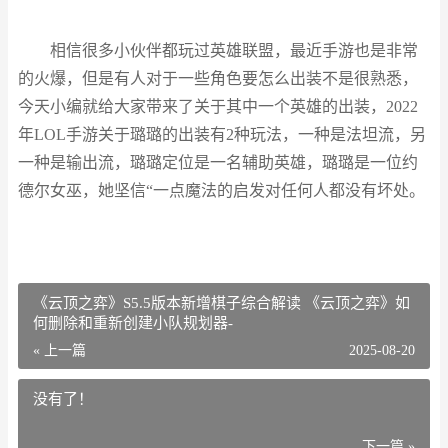
相信很多小伙伴都玩过英雄联盟，最近手游也是非常
的火爆，但是有人对于一些角色要怎么出装不是很熟悉，
今天小编就给大家带来了关于其中一个英雄的出装，2022
年LOL手游关于璐璐的出装有2种玩法，一种是法坦流，另
一种是输出流，璐璐定位是一名辅助英雄，璐璐是一位约
德尔女巫，她坚信“一点魔法的启发对任何人都没有坏处。
《云顶之弈》S5.5版本新增棋子综合解读 《云顶之弈》如
何删除和重新创建小队规划器-
« 上一篇
2025-08-20
没有了！
下一篇 »