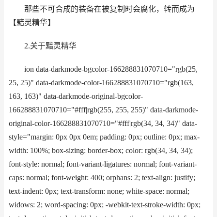
那些不可合成的装备在被复制时会腐化，转而成为
【黯灵精华】
2.关于黯灵精华
ion data-darkmode-bgcolor-166288831070710="rgb(25,
25, 25)" data-darkmode-color-166288831070710="rgb(163,
163, 163)" data-darkmode-original-bgcolor-
166288831070710="#fff|rgb(255, 255, 255)" data-darkmode-
original-color-166288831070710="#fff|rgb(34, 34, 34)" data-
style="margin: 0px 0px 0em; padding: 0px; outline: 0px; max-
width: 100%; box-sizing: border-box; color: rgb(34, 34, 34);
font-style: normal; font-variant-ligatures: normal; font-variant-
caps: normal; font-weight: 400; orphans: 2; text-align: justify;
text-indent: 0px; text-transform: none; white-space: normal;
widows: 2; word-spacing: 0px; -webkit-text-stroke-width: 0px;