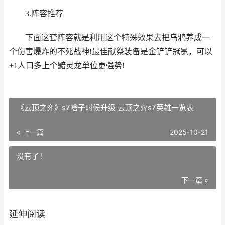
3.阵容推荐
下面这套阵容就是利用这个特殊效果去把乌鸦养成一
个伤害爆炸的不死战神!最佳献祭装备是金铲铲冠冕，可以
+1人口多上个黯灵龙单位更强势!
《云顶之弈》s7啥子时候升级 云顶之弈s7英雄一览表
« 上一篇
2025-10-21
没有了！
下一篇 »
延伸阅读