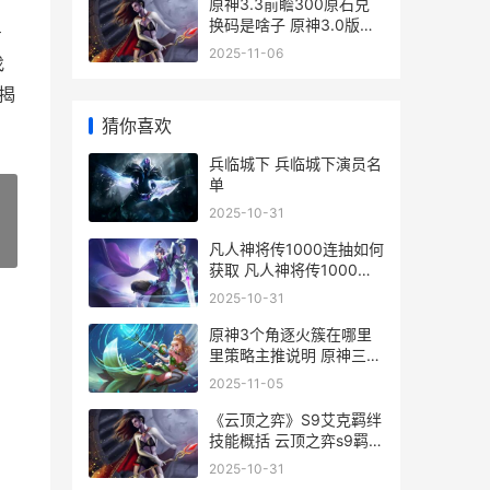
原神3.3前瞻300原石兑
换码是啥子 原神3.0版本
号
什么时候更新
2025-11-06
找
揭
猜你喜欢
兵临城下 兵临城下演员名
单
2025-10-31
»
凡人神将传1000连抽如何
获取 凡人神将传1000关
多少战力
2025-10-31
原神3个角逐火簇在哪里
里策略主推说明 原神三个
火
2025-11-05
《云顶之弈》S9艾克羁绊
技能概括 云顶之弈s9羁绊
一览表
2025-10-31