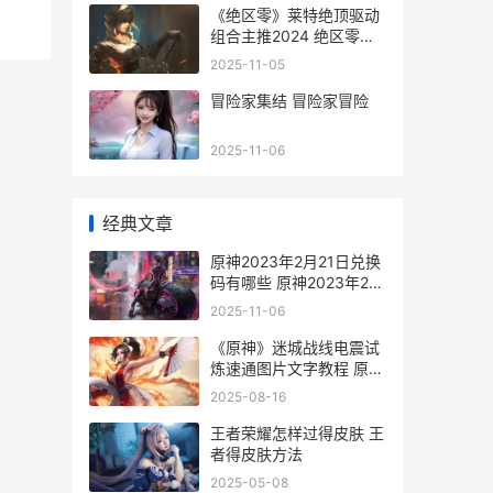
《绝区零》莱特绝顶驱动
组合主推2024 绝区零莱
特cv
2025-11-05
冒险家集结 冒险家冒险
2025-11-06
经典文章
原神2023年2月21日兑换
码有哪些 原神2023年2月
up池
2025-11-06
《原神》迷城战线电震试
炼速通图片文字教程 原神
迷城战线搭配
2025-08-16
王者荣耀怎样过得皮肤 王
者得皮肤方法
2025-05-08