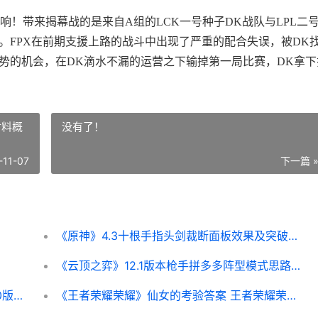
响！带来揭幕战的是来自A组的LCK一号种子DK战队与LPL二
。FPX在前期支援上路的战斗中出现了严重的配合失误，被DK
局势的机会，在DK滴水不漏的运营之下输掉第一局比赛，DK拿下
材料概
没有了！
-11-07
下一篇 
《原神》4.3十根手指头剑裁断面板效果及突破材料概括 《原神》4.3十根柱子
《云顶之弈》12.1版本枪手拼多多阵型模式思路 《云顶之弈》手游下载
原神3.3前瞻300原石兑换码是啥子 原神3.0版本什么时候更新
《王者荣耀荣耀》仙女的考验答案 王者荣耀荣耀之章