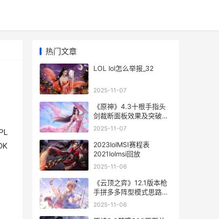
热门文章
LOL lol怎么举报_32
2025-11-07
《原神》4.3十根手指头
剑裁断面板效果及突破材
料概括 《原神》4.3十根
2025-11-07
PL
柱子
2023lolMSI赛程表
K
2021lolmsi回放
2025-11-06
《云顶之弈》12.1版本枪
手拼多多阵型模式思路
《云顶之弈》手游下载
2025-11-06