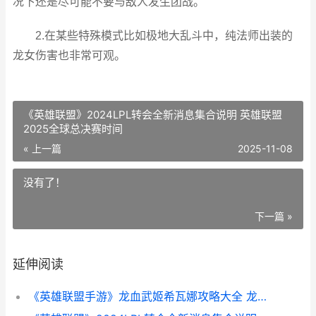
况下还是尽可能不要与敌人发生团战。
2.在某些特殊模式比如极地大乱斗中，纯法师出装的
龙女伤害也非常可观。
《英雄联盟》2024LPL转会全新消息集合说明 英雄联盟
2025全球总决赛时间
« 上一篇
2025-11-08
没有了！
下一篇 »
延伸阅读
《英雄联盟手游》龙血武姬希瓦娜攻略大全 龙血武姬英雄一览