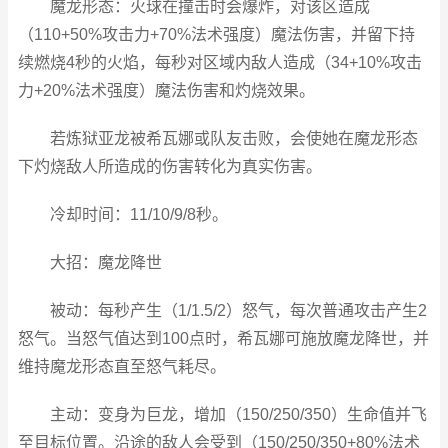
魔龙形态：火球在撞击时会爆炸，对该区造成
（110+50%攻击力+70%法术强度）魔法伤害，并留下持
续燃烧4秒的火焰，每秒对区域内敌人造成（34+10%攻击
力+20%法术强度）魔法伤害和灼烧效果。
若炼狱亚龙被希瓦娜或队友击败，会使她在魔龙形态
下灼烧敌人所造成的伤害转化为真实伤害。
冷却时间：11/10/9/8秒。
大招：魔龙降世
被动：每秒产生（1/1.5/2）怒气，每次普通攻击产生2
怒气。当怒气值达到100点时，希瓦娜可施放魔龙降世，并
维持魔龙形态直至怒气耗尽。
主动：变身为巨龙，增加（150/250/350）生命值并飞
至目标位置。沿途的敌人会受到（150/250/350+80%法术