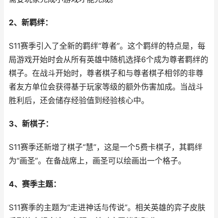
2、新羁绊：
S11赛季引入了全新的羁绊“尊者”。这个羁绊的特点是，每
局游戏开始时会从所有英雄中随机选择6个成为尊者羁绊的
棋子。在战斗开始时，尊者棋子和与尊者棋子相邻的非尊
者友方单位会获得基于玩家等级的额外伤害加成。当战斗
胜利后，还会储存经验值到经验核心中。
3、新棋子：
S11赛季还新增了棋子“慧”，这是一个5费卡棋子，其羁绊
为“画圣”。在备战席上，画圣可以绘画出一个格子。
4、赛季主题：
S11赛季的主题为“走进神话与传说”。相关英雄的弈子皮肤