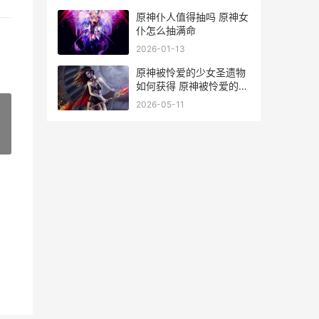
原神仆人值得抽吗 原神女
仆怎么抽满命
2026-01-13
原神被怜爱的少女圣遗物
如何获得 原神被怜爱的少
女圣遗物在哪刷
2026-05-11
»