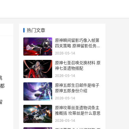
热门文章
原神瞬间留影巧像入帧第
四关策略 原神留影任务怎
么留影
2026-05-14
原神七圣召唤兑换材料 原
神七圣遗物搭配
2026-05-14
挑
原神五郎生日邮件是啥子
都
原神五郎身份介绍
演
2026-05-14
留
原神坎蒂丝圣遗物词条主
推概括 坎蒂丝是什么意思
2026-05-14