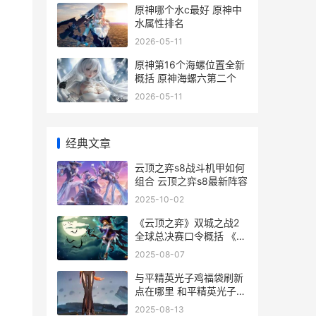
原神哪个水c最好 原神中
水属性排名
2026-05-11
原神第16个海螺位置全新
概括 原神海螺六第二个
2026-05-11
经典文章
云顶之弈s8战斗机甲如何
组合 云顶之弈s8最新阵容
2025-10-02
《云顶之弈》双城之战2
全球总决赛口令概括 《云
顶之弈》双城之战2全球
2025-08-07
总决赛
与平精英光子鸡福袋刷新
点在哪里 和平精英光子鸡
有什么用
2025-08-13