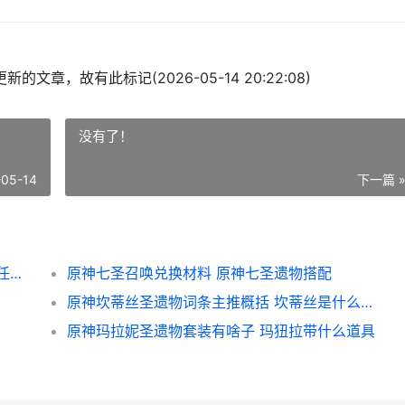
的文章，故有此标记(2026-05-14 20:22:08)
没有了！
-05-14
下一篇 
原神瞬间留影巧像入帧第四关策略 原神留影任务怎么留影
原神七圣召唤兑换材料 原神七圣遗物搭配
原神坎蒂丝圣遗物词条主推概括 坎蒂丝是什么意思
原神玛拉妮圣遗物套装有啥子 玛狃拉带什么道具