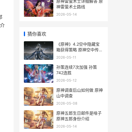
原神雷萤术士详细解答 原
神雷萤术士路线
2026-05-14
那
介
猜你喜欢
《原神》4.2空中隐藏宝
箱获得策略 原神空中传送
门怎么进
2026-05-11
孙策连续7次加强 孙策
742连胜
2026-05-12
原神调查后山如何做 原神
山中调查
2026-05-08
原神五郎生日邮件是啥子
原神五郎身份介绍
2026-05-14