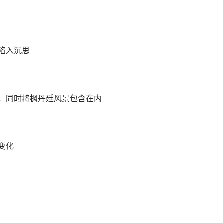
陷入沉思
容，同时将枫丹廷风景包含在内
变化