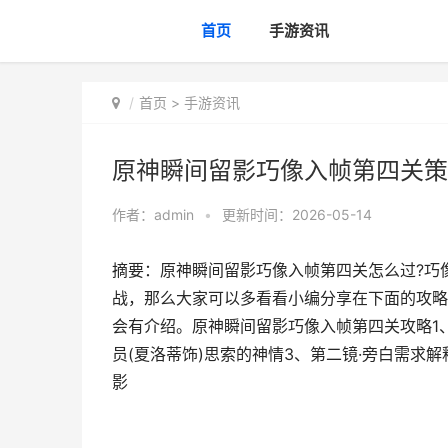
首页
手游资讯
首页
>
手游资讯
原神瞬间留影巧像入帧第四关策
作者：
admin
•
更新时间：2026-05-14
摘要：原神瞬间留影巧像入帧第四关怎么过?巧
战，那么大家可以多看看小编分享在下面的攻略
会有介绍。原神瞬间留影巧像入帧第四关攻略1
员(夏洛蒂饰)思索的神情3、第二镜·旁白需求
影